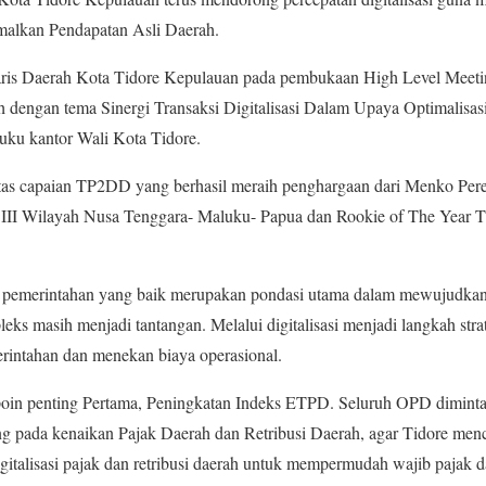
malkan Pendapatan Asli Daerah.
taris Daerah Kota Tidore Kepulauan pada pembukaan High Level Meet
ah dengan tema Sinergi Transaksi Digitalisasi Dalam Upaya Optimalis
uku kantor Wali Kota Tidore.
tas capaian TP2DD yang berhasil meraih penghargaan dari Menko Per
III Wilayah Nusa Tenggara- Maluku- Papua dan Rookie of The Year T
n pemerintahan yang baik merupakan pondasi utama dalam mewujudkan 
ks masih menjadi tantangan. Melalui digitalisasi menjadi langkah str
merintahan dan menekan biaya operasional.
 poin penting Pertama, Peningkatan Indeks ETPD. Seluruh OPD dimi
ng pada kenaikan Pajak Daerah dan Retribusi Daerah, agar Tidore menca
gitalisasi pajak dan retribusi daerah untuk mempermudah wajib pajak 