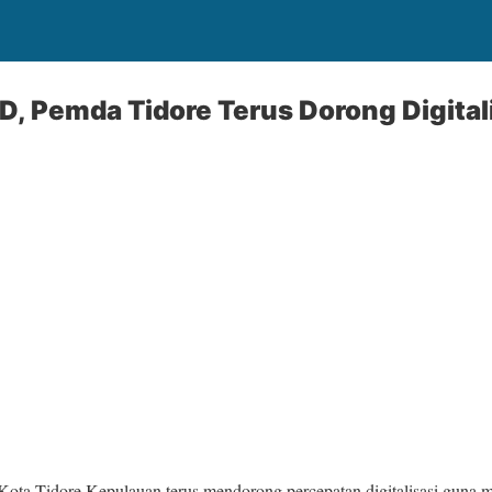
, Pemda Tidore Terus Dorong Digital
Kota Tidore Kepulauan terus mendorong percepatan digitalisasi guna m