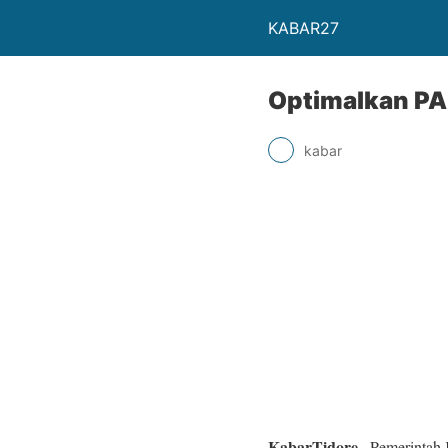
KABAR27
Optimalkan PAD
kabar
KabarTidore
– Pemerintah 