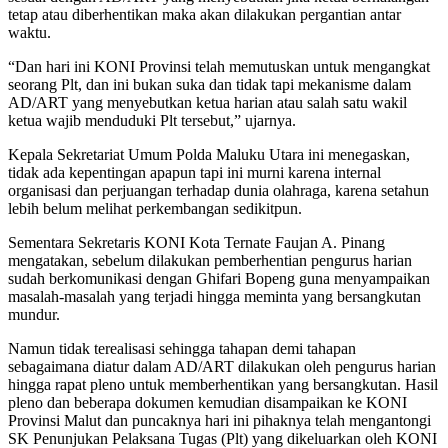
tetap atau diberhentikan maka akan dilakukan pergantian antar
waktu.
“Dan hari ini KONI Provinsi telah memutuskan untuk mengangkat
seorang Plt, dan ini bukan suka dan tidak tapi mekanisme dalam
AD/ART yang menyebutkan ketua harian atau salah satu wakil
ketua wajib menduduki Plt tersebut,” ujarnya.
Kepala Sekretariat Umum Polda Maluku Utara ini menegaskan,
tidak ada kepentingan apapun tapi ini murni karena internal
organisasi dan perjuangan terhadap dunia olahraga, karena setahun
lebih belum melihat perkembangan sedikitpun.
Sementara Sekretaris KONI Kota Ternate Faujan A. Pinang
mengatakan, sebelum dilakukan pemberhentian pengurus harian
sudah berkomunikasi dengan Ghifari Bopeng guna menyampaikan
masalah-masalah yang terjadi hingga meminta yang bersangkutan
mundur.
Namun tidak terealisasi sehingga tahapan demi tahapan
sebagaimana diatur dalam AD/ART dilakukan oleh pengurus harian
hingga rapat pleno untuk memberhentikan yang bersangkutan. Hasil
pleno dan beberapa dokumen kemudian disampaikan ke KONI
Provinsi Malut dan puncaknya hari ini pihaknya telah mengantongi
SK Penunjukan Pelaksana Tugas (Plt) yang dikeluarkan oleh KONI