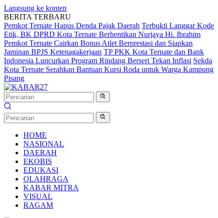
Langsung ke konten
BERITA TERBARU
Pemkot Ternate Hapus Denda Pajak Daerah
Terbukti Langgar Kode
Etik, BK DPRD Kota Ternate Berhentikan Nurjaya Hi. Ibrahim
Pemkot Ternate Cairkan Bonus Atlet Berprestasi dan Siapkan
Jaminan BPJS Ketenagakerjaan
TP PKK Kota Ternate dan Bank
Indonesia Luncurkan Program Rindang Berseri Tekan Inflasi
Sekda
Kota Ternate Serahkan Bantuan Kursi Roda untuk Warga Kampung
Pisang
HOME
NASIONAL
DAERAH
EKOBIS
EDUKASI
OLAHRAGA
KABAR MITRA
VISUAL
RAGAM