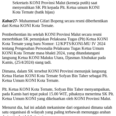
Sekretaris KONI Provinsi Malut (kemeja putih) saat
menyerahkan SK Plt kepada Plt. Ketua umum KONI
Kota Ternate (batik hijau)
Kabar27-
Muhammad Gifari Bopeng secara resmi diberhentikan
dari Ketua KONI Kota Ternate.
Pemberhentian itu setelah KONI Provinsi Malut secara resmi
menerbitkan SK penunjukan Pelaksana Tugas (Plt) Ketua KONI
Kota Ternate yang baru Nomor: 12/KPTS/KONI-MU IV 2024
tentang Pengesahan Personalia Pelaksana Tugas Ketua Umum
KONI Kota Ternate masa bhakti 2024, yang ditandatangani
langsung Ketua KONI Maluku Utara, Djasman Abubakar pada
Kamis, (25/4/2024) siang tadi.
Dimana, dalam SK tersebut KONI Provinsi menunjuk langsung
Ketua Harian KONI Kota Ternate Sofyan Bin Taher sebagai Plt.
Ketua Umum KONI Kota Ternate.
Plt. Ketua KONI Kota Ternate, Sofyan Bin Taher menyampaikan,
pada Kamis hari tepat pukul 15.00 WIT, pihaknya menerima SK Plt.
Ketua Umum KONI yang dikeluarkan oleh KONI Provinsi Malut.
Menurut dia, hal ini adalah mekanisme dari organisasi dimana salah
satu organisasi di wilayah yang paling terbawah menunggu arahan