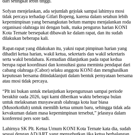
dari setingkat lebih tinggi.
Sofyan menjelaskan, ada sejumlah gejolak sampai lahirnya mosi
tidak percaya terhadap Gifari Bopeng, karena dalam setahun lebih
kepemimpinan yang bersangkutan belum mampu menjalankan roda
organisasi olahraga ini dengan baik, maka pengurus harian KONI
Kota Ternate bersepakat dibawah ke dalam rapat, dan itu sudah
dilakukan beberapa kali.
Rapat-rapat yang dilakukan itu, yakni rapat pimpinan harian yang
dihadiri ketua harian, wakil ketua, sekretaris dan wakil sekretaris
serta wakil bendahara. Kemudian dilanjutkan pada rapat kedua
berupa rapat koordinasi dan konsultasi guna meminta pendapat dari
cabang olahraga (Cabor) selaku anggota KONI dan menghasilkan
keputusan bersama ditindaklanjuti dalam bentuk pernyataan bersama
atau mosi tidak percaya.
“Plt ini bukan untuk melanjutkan kepengurusan sampai periode
berakhir oada 2026, tapi kami diberikan waktu beberapa bulan
untuk melaksanan musyawarah olahraga kota luar biasa
(Musorkotlub) untuk memilih ketua umum baru, sehingga tidak ada
kevakuman dalam masa kepemimpinan tersebut,” jelasnya dalam
konferensi pers sore tadi.
Lahirnya SK Plt. Ketua Umum KONI Kota Ternate kata dia, sudah
sesuai dengan AD/ART yang menyebutkan jika ketua berhalangan