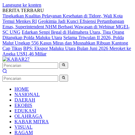
Langsung ke konten
BERITA TERBARU
Tingkatkan Kualitas Pelayanan Kesehatan di Tidore, Wali Kota
Temui Menkes RI
Geokimia Jadi Kunci Efisiensi Pertambangan
Emas, Superintendent NHM Berbagi Wawasan di Webinar MGEI-
SC UNG
Edarkan Senpi Ilegal di Halmahera Utara, Tiga Orang
Ditangkap Polda Maluku Utara
Selama Triwulan II 2026, Polda
Malut Ungkap 556 Kasus Miras dan Musnahkan Ribuan Kantong
Cap Tikus
BPS: Ekspor Maluku Utara Bulan Juni 2026 Meroket ke
Angka US$1,46 Miliar
HOME
NASIONAL
DAERAH
EKOBIS
EDUKASI
OLAHRAGA
KABAR MITRA
VISUAL
RAGAM