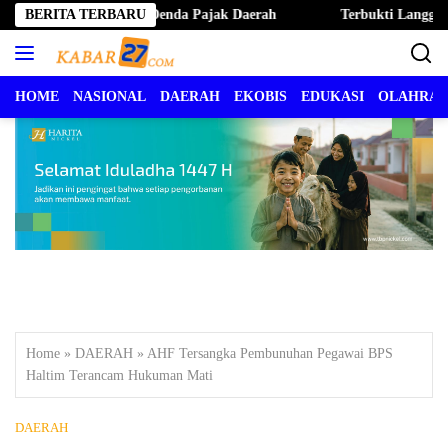
Langsung
Ternate Hapus Denda Pajak Daerah
BERITA TERBARU
Terbukti Langgar Kode Et
ke
konten
HOME
NASIONAL
DAERAH
EKOBIS
EDUKASI
OLAHRA
Home
»
DAERAH
»
AHF Tersangka Pembunuhan Pegawai BPS
Haltim Terancam Hukuman Mati
DAERAH