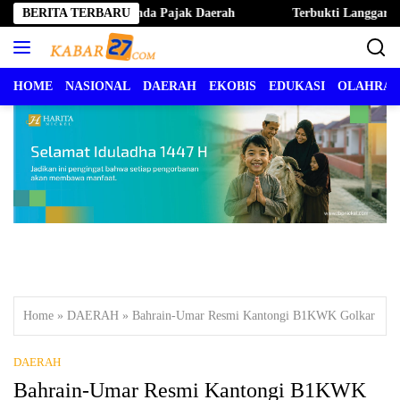
Langsung
 Ternate Hapus Denda Pajak Daerah
BERITA TERBARU
Terbukti Langgar Kode E
ke
konten
HOME
NASIONAL
DAERAH
EKOBIS
EDUKASI
OLAHRA
Home
»
DAERAH
»
Bahrain-Umar Resmi Kantongi B1KWK Golkar
DAERAH
Bahrain-Umar Resmi Kantongi B1KWK