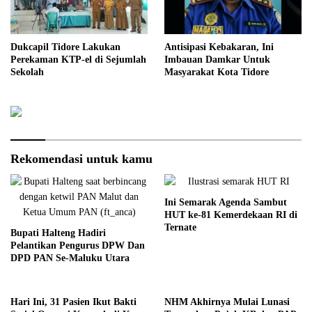
Dukcapil Tidore Lakukan
Antisipasi Kebakaran, Ini
Perekaman KTP-el di Sejumlah
Imbauan Damkar Untuk
Sekolah
Masyarakat Kota Tidore
Rekomendasi untuk kamu
Ini Semarak Agenda Sambut
HUT ke-81 Kemerdekaan RI di
Ternate
Bupati Halteng Hadiri
Pelantikan Pengurus DPW Dan
DPD PAN Se-Maluku Utara
Hari Ini, 31 Pasien Ikut Bakti
NHM Akhirnya Mulai Lunasi