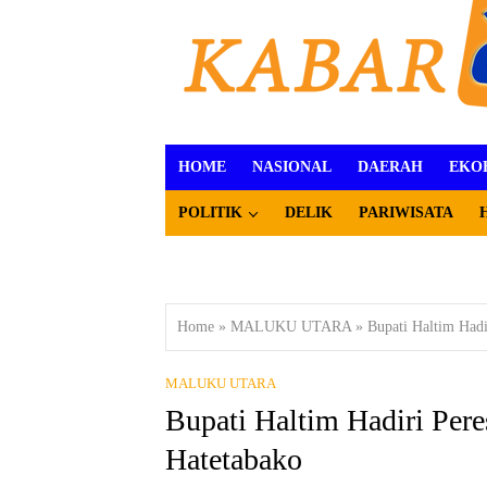
HOME
NASIONAL
DAERAH
EKO
POLITIK
DELIK
PARIWISATA
Home
»
MALUKU UTARA
»
Bupati Haltim Hadi
MALUKU UTARA
Bupati Haltim Hadiri Pere
Hatetabako