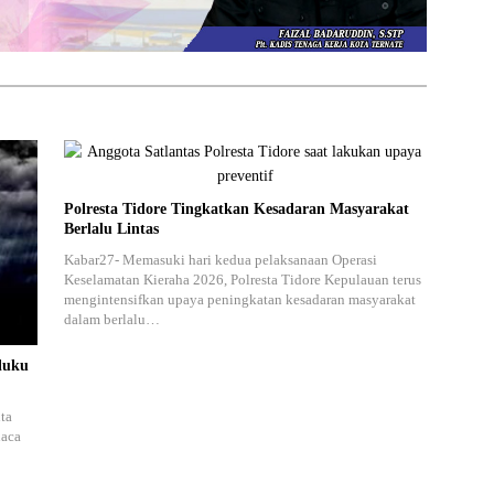
Polresta Tidore Tingkatkan Kesadaran Masyarakat
Berlalu Lintas
Kabar27- Memasuki hari kedua pelaksanaan Operasi
Keselamatan Kieraha 2026, Polresta Tidore Kepulauan terus
mengintensifkan upaya peningkatan kesadaran masyarakat
dalam berlalu…
luku
ta
uaca