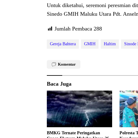
Untuk diketahui, seremoni peresmian d
Sinedo GMIH Maluku Utara Pdt. Ansel
Jumlah Pembaca
288
Gereja Bahtera
GMIH
Haltim
Sinode 
Komentar
Baca Juga
Polresta 
BMKG Ternate Peringatkan