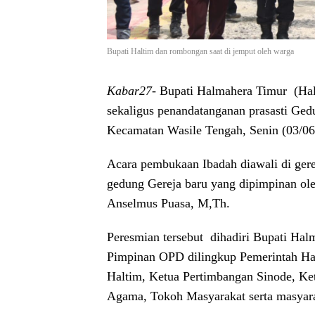
Bupati Haltim dan rombongan saat di jemput oleh warga
Kabar27-
Bupati Halmahera Timur (Hal
sekaligus penandatanganan prasasti Ged
Kecamatan Wasile Tengah, Senin (03/06
Acara pembukaan Ibadah diawali di gere
gedung Gereja baru yang dipimpinan ol
Anselmus Puasa, M,Th.
Peresmian tersebut dihadiri Bupati Halm
Pimpinan OPD dilingkup Pemerintah Ha
Haltim, Ketua Pertimbangan Sinode, K
Agama, Tokoh Masyarakat serta masyara