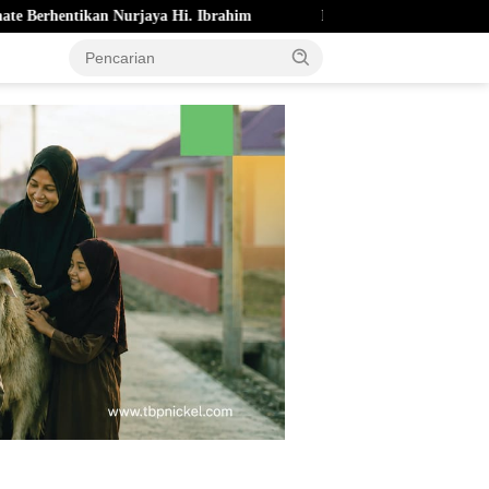
urjaya Hi. Ibrahim
Pemkot Ternate Cairkan Bonus Atlet Berpr