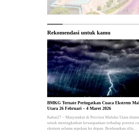
Rekomendasi untuk kamu
BMKG Ternate Peringatkan Cuaca Ekstrem Ma
Utara 26 Februari – 4 Maret 2026
Kabar27 – Masyarakat di Provinsi Maluku Utara dimin
untuk meningkatkan kewaspadaan terhadap potensi c
ekstrem selama sepekan ke depan. Berdasarkan rilis…