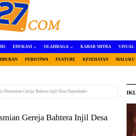
BIS
EDUKASI
OLAHRAGA
KABAR MITRA
VISUAL
HIBURAN
PERISTIWA
FEATURE
KESEHATAN
MALUKU
ri Peresmian Gereja Bahtera Injil Desa Hatetabako
IK
smian Gereja Bahtera Injil Desa