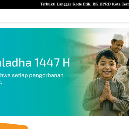
Terbukti Langgar Kode Etik, BK DPRD Kota Ternate Berhentikan N