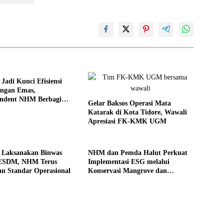
Jadi Kunci Efisiensi
ngan Emas,
endent NHM Berbagi
Gelar Baksos Operasi Mata
di Webinar MGEI-SC
Katarak di Kota Tidore, Wawali
Apresiasi FK-KMK UGM
n Laksanakan Binwas
NHM dan Pemda Halut Perkuat
 ESDM, NHM Terus
Implementasi ESG melalui
an Standar Operasional
Konservasi Mangrove dan
Pemberdayaan Masyarakat di
Kao