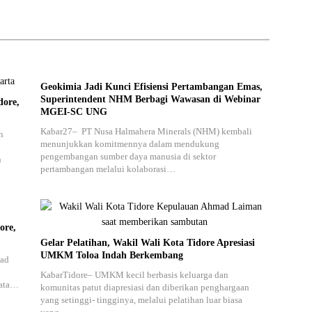
Geokimia Jadi Kunci Efisiensi Pertambangan Emas,
Superintendent NHM Berbagi Wawasan di Webinar
dore,
MGEI-SC UNG
Kabar27– PT Nusa Halmahera Minerals (NHM) kembali
n
menunjukkan komitmennya dalam mendukung
pengembangan sumber daya manusia di sektor
n
pertambangan melalui kolaborasi…
ore,
Gelar Pelatihan, Wakil Wali Kota Tidore Apresiasi
UMKM Toloa Indah Berkembang
mad
KabarTidore– UMKM kecil berbasis keluarga dan
Mata…
komunitas patut diapresiasi dan diberikan penghargaan
yang setinggi- tingginya, melalui pelatihan luar biasa