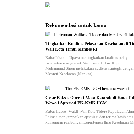
Rekomendasi untuk kamu
Tingkatkan Kualitas Pelayanan Kesehatan di Ti
Wali Kota Temui Menkes RI
KabarJakarta– Upaya meningkatkan kualitas pelayana
Kesehatan masyarakat, Wali Kota Tidore Kepulauan
Muhammad Sinen melakukan audiens strategis denga
Menteri Kesehatan (Menkes)…
Gelar Baksos Operasi Mata Katarak di Kota Tid
Wawali Apresiasi FK-KMK UGM
KabarTidore– Wakil Wali Kota Tidore Kepulauan Ah
Laiman menyampaikan apresiasi dan terima kasih atas
kunjungan rombongan Departemen Ilmu Kesehatan 