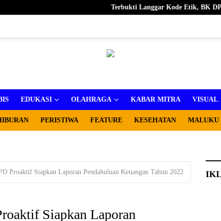
Terbukti Langgar Kode Etik, BK DPRD Kot
BIS
EDUKASI
OLAHRAGA
KABAR MITRA
VISUAL
HIBURAN
PERISTIWA
FEATURE
KESEHATAN
MALUKU
OPD Proaktif Siapkan Laporan Pendahuluan Keuangan Tahun 2022
IK
roaktif Siapkan Laporan