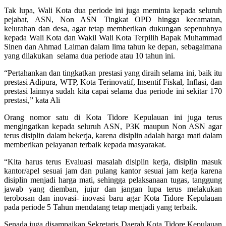
Tak lupa, Wali Kota dua periode ini juga meminta kepada seluruh
pejabat, ASN, Non ASN Tingkat OPD hingga kecamatan,
kelurahan dan desa, agar tetap memberikan dukungan sepenuhnya
kepada Wali Kota dan Wakil Wali Kota Terpilih Bapak Muhammad
Sinen dan Ahmad Laiman dalam lima tahun ke depan, sebagaimana
yang dilakukan selama dua periode atau 10 tahun ini.
“Pertahankan dan tingkatkan prestasi yang diraih selama ini, baik itu
prestasi Adipura, WTP, Kota Terinovatif, Insentif Fiskal, Inflasi, dan
prestasi lainnya sudah kita capai selama dua periode ini sekitar 170
prestasi,” kata Ali
Orang nomor satu di Kota Tidore Kepulauan ini juga terus
mengingatkan kepada seluruh ASN, P3K maupun Non ASN agar
terus disiplin dalam bekerja, karena disiplin adalah harga mati dalam
memberikan pelayanan terbaik kepada masyarakat.
“Kita harus terus Evaluasi masalah disiplin kerja, disiplin masuk
kantor/apel sesuai jam dan pulang kantor sesuai jam kerja karena
disiplin menjadi harga mati, sehingga pelaksanaan tugas, tanggung
jawab yang diemban, jujur dan jangan lupa terus melakukan
terobosan dan inovasi- inovasi baru agar Kota Tidore Kepulauan
pada periode 5 Tahun mendatang tetap menjadi yang terbaik.
Senada juga disampaikan Sekretaris Daerah Kota Tidore Kepulauan