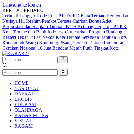
Langsung ke konten
BERITA TERBARU
Terbukti Langgar Kode Etik, BK DPRD Kota Ternate Berhentikan
Nurjaya Hi. Ibrahim
Pemkot Ternate Cairkan Bonus Atlet
Berprestasi dan Siapkan Jaminan BPJS Ketenagakerjaan
TP PKK
Kota Ternate dan Bank Indonesia Luncurkan Program Rindang
Berseri Tekan Inflasi
Sekda Kota Ternate Serahkan Bantuan Kursi
Roda untuk Warga Kampung Pisang
Pemkot Ternate Luncurkan
Gerakan Nasional 10 Juta Bendera Merah Putih Tingkat Kota
HOME
NASIONAL
DAERAH
EKOBIS
EDUKASI
OLAHRAGA
KABAR MITRA
VISUAL
RAGAM