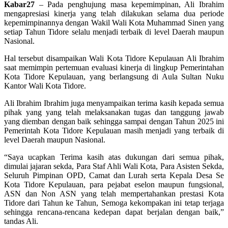
Kabar27
– Pada penghujung masa kepemimpinan, Ali Ibrahim
mengapresiasi kinerja yang telah dilakukan selama dua periode
kepemimpinannya dengan Wakil Wali Kota Muhammad Sinen yang
setiap Tahun Tidore selalu menjadi terbaik di level Daerah maupun
Nasional.
Hal tersebut disampaikan Wali Kota Tidore Kepulauan Ali Ibrahim
saat memimpin pertemuan evaluasi kinerja di lingkup Pemerintahan
Kota Tidore Kepulauan, yang berlangsung di Aula Sultan Nuku
Kantor Wali Kota Tidore.
Ali Ibrahim Ibrahim juga menyampaikan terima kasih kepada semua
pihak yang yang telah melaksanakan tugas dan tanggung jawab
yang diemban dengan baik sehingga sampai dengan Tahun 2025 ini
Pemerintah Kota Tidore Kepulauan masih menjadi yang terbaik di
level Daerah maupun Nasional.
“Saya ucapkan Terima kasih atas dukungan dari semua pihak,
dimulai jajaran sekda, Para Staf Ahli Wali Kota, Para Asisten Sekda,
Seluruh Pimpinan OPD, Camat dan Lurah serta Kepala Desa Se
Kota Tidore Kepulauan, para pejabat eselon maupun fungsional,
ASN dan Non ASN yang telah mempertahankan prestasi Kota
Tidore dari Tahun ke Tahun, Semoga kekompakan ini tetap terjaga
sehingga rencana-rencana kedepan dapat berjalan dengan baik,”
tandas Ali.