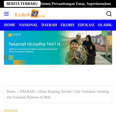
Langsung
Jadi Kunci Efisiensi Pertambangan Emas, Superintendent NHM Berba
BERITA TERBARU
ke
konten
HOME
NASIONAL
DAERAH
EKOBIS
EDUKASI
OLAHRA
Home
»
DAERAH
»
Dinas Ketpang Ternate Gelar Sosialisai Stunting
dan Salurkan Bantuan di Moti
DAERAH