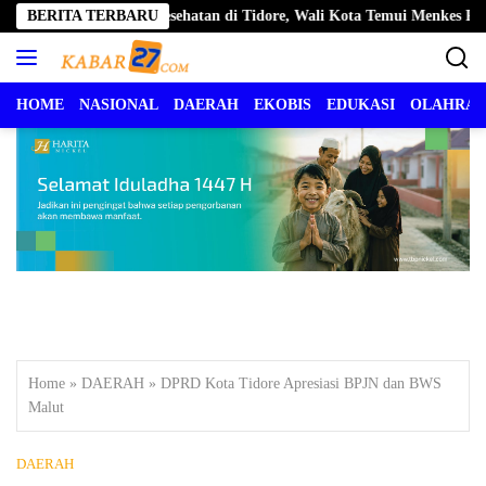
Langsung
litas Pelayanan Kesehatan di Tidore, Wali Kota Temui Menkes RI
BERITA TERBARU
ke
konten
HOME
NASIONAL
DAERAH
EKOBIS
EDUKASI
OLAHRA
Home
»
DAERAH
»
DPRD Kota Tidore Apresiasi BPJN dan BWS
Malut
DAERAH