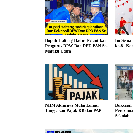
Bupati Halteng Hadiri Pelantikan
Ini Sema
Pengurus DPW Dan DPD PAN Se-
ke-81 Kem
Maluku Utara
Dukcapil
NHM Akhirnya Mulai Lunasi
Perekama
Tunggakan Pajak KB dan PAP
Sekolah