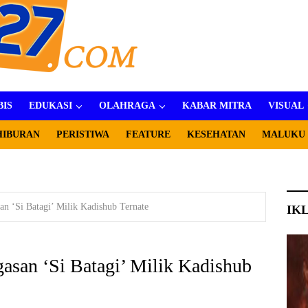
BIS
EDUKASI
OLAHRAGA
KABAR MITRA
VISUAL
HIBURAN
PERISTIWA
FEATURE
KESEHATAN
MALUKU
n ‘Si Batagi’ Milik Kadishub Ternate
IK
san ‘Si Batagi’ Milik Kadishub