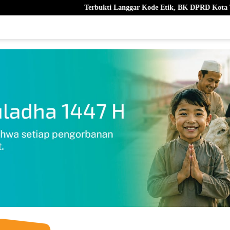
Terbukti Langgar Kode Etik, BK DPRD Kota Ternate Berhentikan Nurj