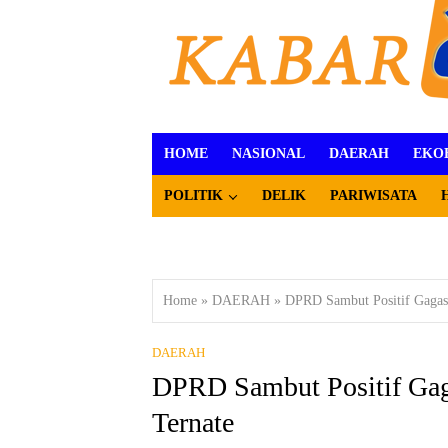
HOME
NASIONAL
DAERAH
EKO
POLITIK
DELIK
PARIWISATA
Home
»
DAERAH
»
DPRD Sambut Positif Gagasa
DAERAH
DPRD Sambut Positif Gaga
Ternate