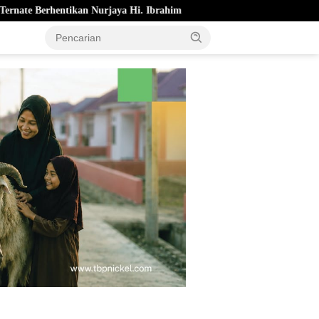
aya Hi. Ibrahim
Pemkot Ternate Cairkan Bonus Atlet Berpres