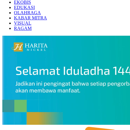
EKOBIS
EDUKASI
OLAHRAGA
KABAR MITRA
VISUAL
RAGAM