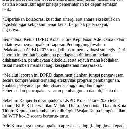
catatan konstruktif agar kinerja pemerintahan ke depan semakin
baik.
“Diperlukan kolaborasi kuat dan sinergi erat antara eksekutif dan
legislatif agar kebijakan benar-benar berpihak pada rakyat,”
tegasnya.
Sementara, Ketua DPRD Kota Tidore Kepulauan Ade Kama dalam
pidatonya menyampaikan Laporan Pertanggungjawaban
Pelaksanaan APBD 2025 menjadi instrumen evaluasi strategis. Dari
laporan ini terlihat bagaimana pendapatan dihimpun, belanja
dilaksanakan, pembiayaan dikelola, serta sejauh mana kebijakan
fiskal memberi manfaat bagi kesejahteraan masyarakat.
“Melalui laporan ini DPRD dapat menjalankan fungsi pengawasan
secara komprehensif terhadap efektivitas program pembangunan,
kualitas pelayanan publik, efisiensi anggaran, dan tingkat
keberhasilan pencapaian sasaran pembangunan daerah,” kata dia.
Sebelum Ranperda disampaikan, LKPD Kota Tidore 2025 telah
diaudit BPK RI Perwakilan Maluku Utara. Pemerintah Daerah Kota
Tidore Kepulauan kembali meraih Opini Wajar Tanpa Pengecualian.
Ini WTP ke-12 secara berturut- turut.
Ade Kama juga menyampaikan apresiasi setinggi- tingginya kepada