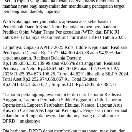
“Setiap rupiah yang dikelola melalui APBD harus memberikan
manfaat nyata bagi masyarakat dan mendukung pencapaian target
pembangunan daerah,” ujarnya.
Wali Kota juga menyampaikan, apresiasi atas keberhasilan
Pemerintah Daerah Kota Tidore Kepulauan mempertahankan
Predikat Opini Wajar Tanpa Pengecualian (WTP) dari BPK RI
untuk ke-12 kalinya secara berturut- turut atas LKPD Tahun 2025.
Lanjutnya, Capaian APBD 2025 Kota Tidore Kepulauan, Realisasi
Pendapatan Daerah: Rp.1.077.944.360.485,38 atau 94,99% dari
target anggaran, Realisasi Belanja Daerah:
Rp.1.095.853.335.139,99 atau 93,05% dari anggaran, Realisasi
Pembiayaan Neto: Rp43.863.647.760,86 atau 102,33%,SiLPA
2025: Rp25.954.673.106,25. Turun 44,62% dibanding SiLPA 2024,
Total Aset:Rp2.252.974.068.067,91, Total Ekuitas:
Rp2.241.324.156.216,21, Surplus LO: Rp45.805.567.382,77
“Laporan pertanggungjawaban ini terdiri dari Laporan Realisasi
Anggaran, Laporan Perubahan Saldo Anggaran Lebih, Laporan
Operasional, Laporan Perubahan Ekuitas, Neraca, Laporan Arus
Kas, dan Catatan Atas Laporan Keuangan. Penjelasan rinci termuat
dalam buku Ranperda beserta lampirannya yang diserahkan ke
DPRD,” ungkapnya.
Dia berharap, DPRD dapat memberikan tanggapan, masukan, dan