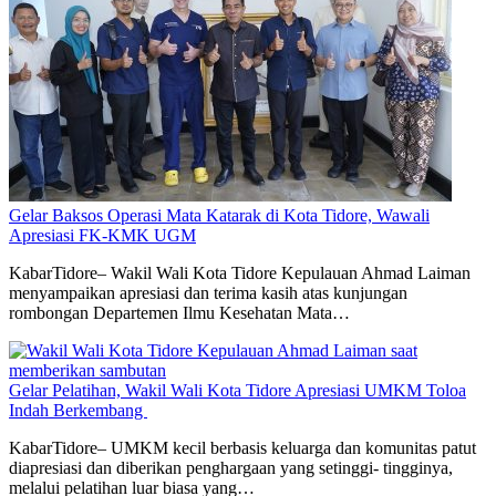
Gelar Baksos Operasi Mata Katarak di Kota Tidore, Wawali
Apresiasi FK-KMK UGM
KabarTidore– Wakil Wali Kota Tidore Kepulauan Ahmad Laiman
menyampaikan apresiasi dan terima kasih atas kunjungan
rombongan Departemen Ilmu Kesehatan Mata…
Gelar Pelatihan, Wakil Wali Kota Tidore Apresiasi UMKM Toloa
Indah Berkembang
KabarTidore– UMKM kecil berbasis keluarga dan komunitas patut
diapresiasi dan diberikan penghargaan yang setinggi- tingginya,
melalui pelatihan luar biasa yang…