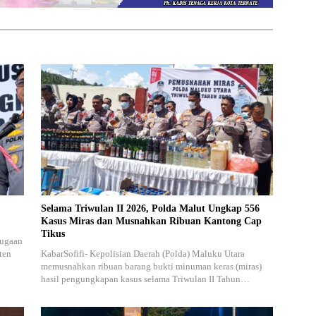
Selama Triwulan II 2026, Polda Malut Ungkap 556
Kasus Miras dan Musnahkan Ribuan Kantong Cap
Tikus
dugaan
ten
KabarSofifi- Kepolisian Daerah (Polda) Maluku Utara
memusnahkan ribuan barang bukti minuman keras (miras)
hasil pengungkapan kasus selama Triwulan II Tahun…