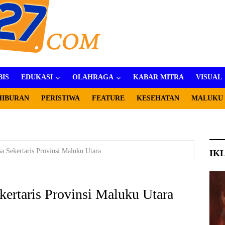
BIS
EDUKASI
OLAHRAGA
KABAR MITRA
VISUAL
HIBURAN
PERISTIWA
FEATURE
KESEHATAN
MALUKU
sa Sekertaris Provinsi Maluku Utara
IK
kertaris Provinsi Maluku Utara