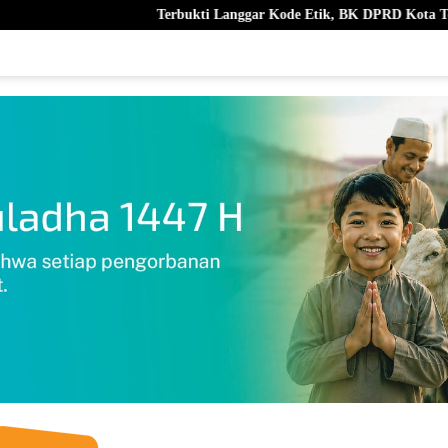
Terbukti Langgar Kode Etik, BK DPRD Kota Ternate Berhentikan Nurja