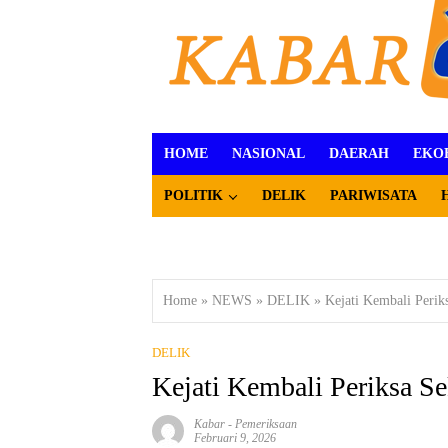
HOME
NASIONAL
DAERAH
EKO
POLITIK
DELIK
PARIWISATA
Home
»
NEWS
»
DELIK
»
Kejati Kembali Perik
DELIK
Kejati Kembali Periksa Se
Kabar
-
Pemeriksaan
Februari 9, 2026