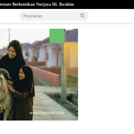
ya Hi. Ibrahim
Pemkot Ternate Cairkan Bonus Atlet Berprest