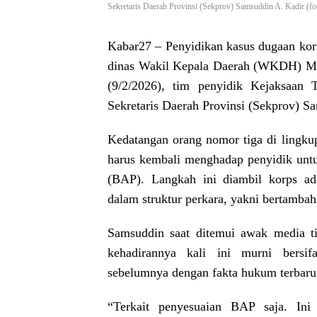
Sekretaris Daerah Provinsi (Sekprov) Samsuddin A. Kadir (fo
Kabar27 –
Penyidikan kasus dugaan kor
dinas Wakil Kepala Daerah (WKDH) Malu
(9/2/2026), tim penyidik Kejaksaan 
Sekretaris Daerah Provinsi (Sekprov) S
Kedatangan orang nomor tiga di lingku
harus kembali menghadap penyidik unt
(BAP). Langkah ini diambil korps ad
dalam struktur perkara, yakni bertambah
Samsuddin saat ditemui awak media t
kehadirannya kali ini murni bersifa
sebelumnya dengan fakta hukum terbaru
“Terkait penyesuaian BAP saja. In