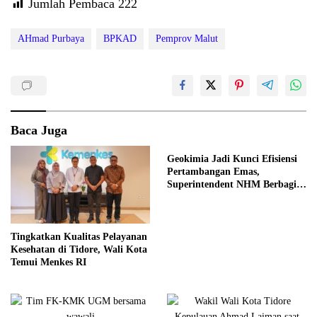
Jumlah Pembaca
222
AHmad Purbaya
BPKAD
Pemprov Malut
Baca Juga
Geokimia Jadi Kunci Efisiensi
Pertambangan Emas,
Superintendent NHM Berbagi
Wawasan di Webinar MGEI-SC
UNG
Tingkatkan Kualitas Pelayanan
Kesehatan di Tidore, Wali Kota
Temui Menkes RI