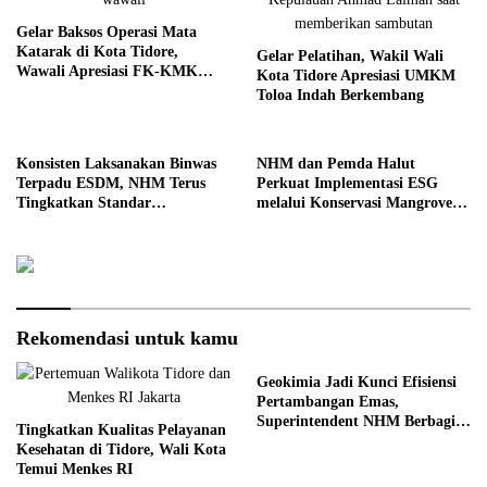
Gelar Baksos Operasi Mata
Katarak di Kota Tidore,
Gelar Pelatihan, Wakil Wali
Wawali Apresiasi FK-KMK
Kota Tidore Apresiasi UMKM
UGM
Toloa Indah Berkembang
Konsisten Laksanakan Binwas
NHM dan Pemda Halut
Terpadu ESDM, NHM Terus
Perkuat Implementasi ESG
Tingkatkan Standar
melalui Konservasi Mangrove
Operasional
dan Pemberdayaan Masyarakat
di Kao
Rekomendasi untuk kamu
Geokimia Jadi Kunci Efisiensi
Pertambangan Emas,
Superintendent NHM Berbagi
Tingkatkan Kualitas Pelayanan
Wawasan di Webinar MGEI-SC
Kesehatan di Tidore, Wali Kota
UNG
Temui Menkes RI