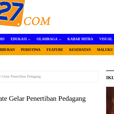
BIS
EDUKASI
OLAHRAGA
KABAR MITRA
VISUAL
HIBURAN
PERISTIWA
FEATURE
KESEHATAN
MALUKU
e Gelar Penertiban Pedagang
IK
ate Gelar Penertiban Pedagang