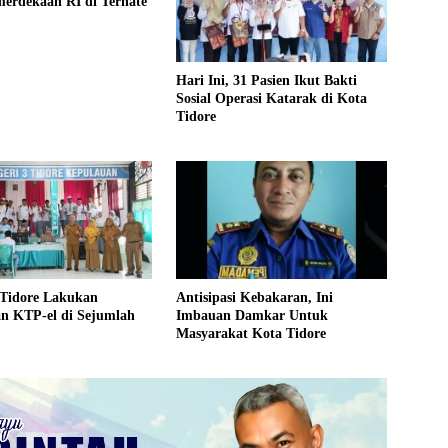
erdekaan RI di Ternate
Hari Ini, 31 Pasien Ikut Bakti
Sosial Operasi Katarak di Kota
Tidore
 Tidore Lakukan
Antisipasi Kebakaran, Ini
n KTP-el di Sejumlah
Imbauan Damkar Untuk
Masyarakat Kota Tidore