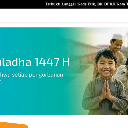
Terbukti Langgar Kode Etik, BK DPRD Kota Ternate Berhentikan Nur