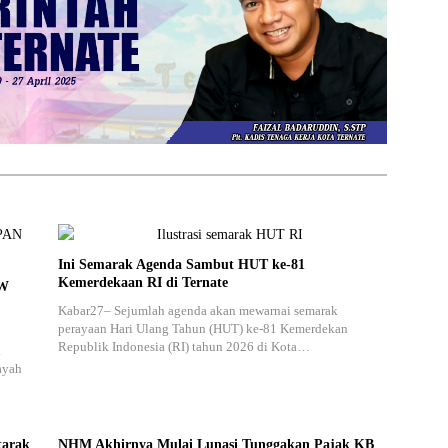
Ini Semarak Agenda Sambut HUT ke-81
Kemerdekaan RI di Ternate
PW
Kabar27– Sejumlah agenda akan mewarnai semarak
perayaan Hari Ulang Tahun (HUT) ke-81 Kemerdekan
Republik Indonesia (RI) tahun 2026 di Kota…
k
ayah
tarak
NHM Akhirnya Mulai Lunasi Tunggakan Pajak KB