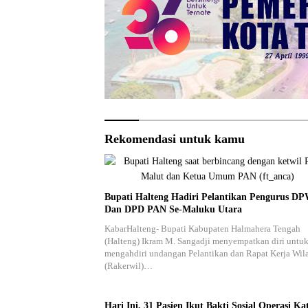
Rekomendasi untuk kamu
Bupati Halteng Hadiri Pelantikan Pengurus D
Dan DPD PAN Se-Maluku Utara
KabarHalteng- Bupati Kabupaten Halmahera Tengah
(Halteng) Ikram M. Sangadji menyempatkan diri untu
mengahdiri undangan Pelantikan dan Rapat Kerja Wil
(Rakerwil)…
Hari Ini, 31 Pasien Ikut Bakti Sosial Operasi Ka