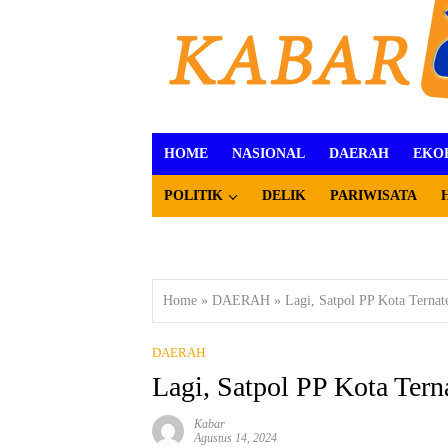
HOME
NASIONAL
DAERAH
EKO
POLITIK
DELIK
PARIWISATA
Home
»
DAERAH
»
Lagi, Satpol PP Kota Ternat
DAERAH
Lagi, Satpol PP Kota Tern
Kabar
Agustus 14, 2024