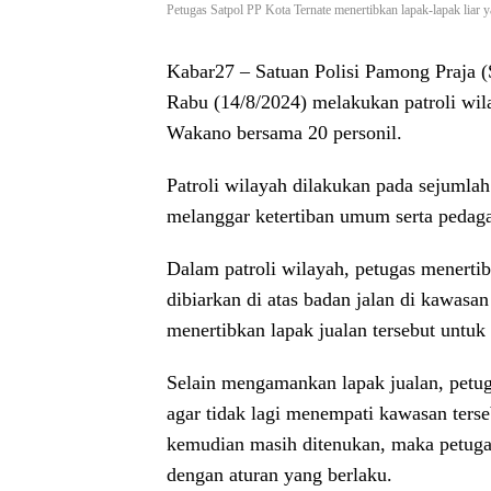
Petugas Satpol PP Kota Ternate menertibkan lapak-lapak liar y
Kabar27
– Satuan Polisi Pamong Praja 
Rabu (14/8/2024) melakukan patroli w
Wakano bersama 20 personil.
Patroli wilayah dilakukan pada sejumla
melanggar ketertiban umum serta pedag
Dalam patroli wilayah, petugas menerti
dibiarkan di atas badan jalan di kawasa
menertibkan lapak jualan tersebut untuk
Selain mengamankan lapak jualan, petu
agar tidak lagi menempati kawasan ters
kemudian masih ditenukan, maka petugas
dengan aturan yang berlaku.