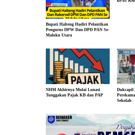
ke-81 Kem
Bupati Halteng Hadiri Pelantikan
Pengurus DPW Dan DPD PAN Se-
Maluku Utara
NHM Akhirnya Mulai Lunasi
Dukcapil
Tunggakan Pajak KB dan PAP
Perekama
Sekolah