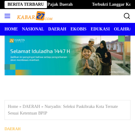
Langsung
te Hapus Denda Pajak Daerah
BERITA TERBARU
Terbukti Langgar Kode Etik, B
ke
konten
HOME
NASIONAL
DAERAH
EKOBIS
EDUKASI
OLAHRA
Home
»
DAERAH
»
Nuryadin: Seleksi Paskibraka Kota Ternate
Sesuai Ketentuan BPIP
DAERAH