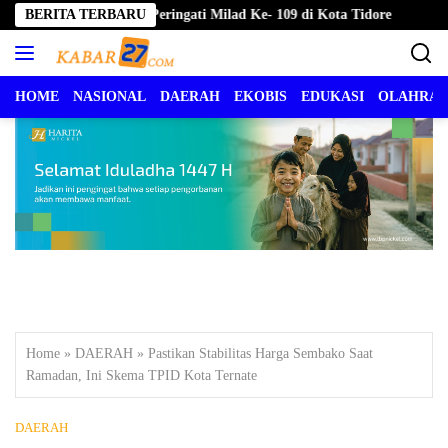
Langsung
aluku Utara Peringati Milad Ke- 109 di Kota Tidore
BERITA TERBARU
Pemkot 
ke
konten
HOME
NASIONAL
DAERAH
EKOBIS
EDUKASI
OLAHRA
Home
»
DAERAH
»
Pastikan Stabilitas Harga Sembako Saat
Ramadan, Ini Skema TPID Kota Ternate
DAERAH