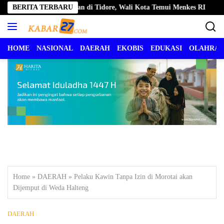
Langsung
ayanan Kesehatan di Tidore, Wali Kota Temui Menkes RI
BERITA TERBARU
Geoki
ke
konten
HOME
NASIONAL
DAERAH
EKOBIS
EDUKASI
OLAHRA
Home
»
DAERAH
»
Pelaku Kawin Tanpa Izin di Morotai akan
Dijemput di Weda Halteng
DAERAH