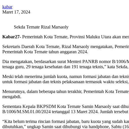
kabar
Maret 17, 2024
Sekda Ternate Rizal Marsaoly
Kabar27-
Pemerintah Kota Ternate, Provinsi Maluku Utara akan me
Sekretaris Daerah Kota Ternate, Rizal Marsaoly mengatakan, Pemeri
Pemerintah Kota Ternate tahun anggaran 2024.
Dia mengatakan, berdasarkan surat Menteri PANRB nomor B/1006/M.S
tenaga guru, 29 tenaga kesehatan dan 191 tenaga teknis,” kata Sekda,
Meski telah menerima jumlah kuota, namun formasi jabatan dan tekni
untuk formasi jabatan dan teknis pelaksanaan termasuk waktu seleksi
Menurutnya, dalam beberapa tahun terakhir, Pemerintah Kota Ternat
mengabdi.
Sementara Kepala BKPSDM Kota Ternate Samin Marsaoly saat dihub
B/1006/M.SM.01.00/2024 tertanggal 13 Maret 2024. Jumlah tersebut 
“Kita belum terima rincian formasi jabatan, baru kuota yang sudah ka
dibutuhkan,” ungkap Samin saat dihubungi via handphone, Sabtu (1