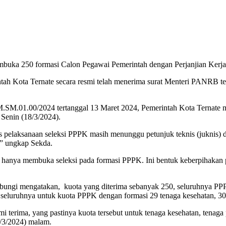
mbuka 250 formasi Calon Pegawai Pemerintah dengan Perjanjian Kerja
ntah Kota Ternate secara resmi telah menerima surat Menteri PANRB t
M.01.00/2024 tertanggal 13 Maret 2024, Pemerintah Kota Ternate men
 Senin (18/3/2024).
s pelaksanaan seleksi PPPK masih menunggu petunjuk teknis (juknis) d
,” ungkap Sekda.
e hanya membuka seleksi pada formasi PPPK. Ini bentuk keberpihakan p
ungi mengatakan, kuota yang diterima sebanyak 250, seluruhnya P
seluruhnya untuk kuota PPPK dengan formasi 29 tenaga kesehatan, 30 
mi terima, yang pastinya kuota tersebut untuk tenaga kesehatan, tenaga 
6/3/2024) malam.