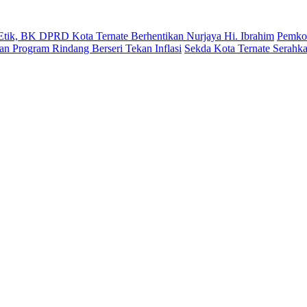
Etik, BK DPRD Kota Ternate Berhentikan Nurjaya Hi. Ibrahim
Pemkot
n Program Rindang Berseri Tekan Inflasi
Sekda Kota Ternate Serahk