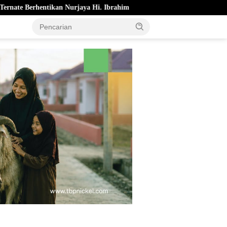
aya Hi. Ibrahim
Pemkot Ternate Cairkan Bonus Atlet Berpres