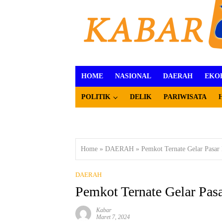
HOME
NASIONAL
DAERAH
EKO
POLITIK
DELIK
PARIWISATA
Home
»
DAERAH
»
Pemkot Ternate Gelar Pasar
DAERAH
Pemkot Ternate Gelar Pas
Kabar
Maret 7, 2024