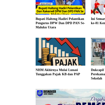
Bupati Halteng Hadiri Pelantikan
Ini Sema
Pengurus DPW Dan DPD PAN Se-
ke-81 Kem
Maluku Utara
Dukcapil
NHM Akhirnya Mulai Lunasi
Perekama
Tunggakan Pajak KB dan PAP
Sekolah