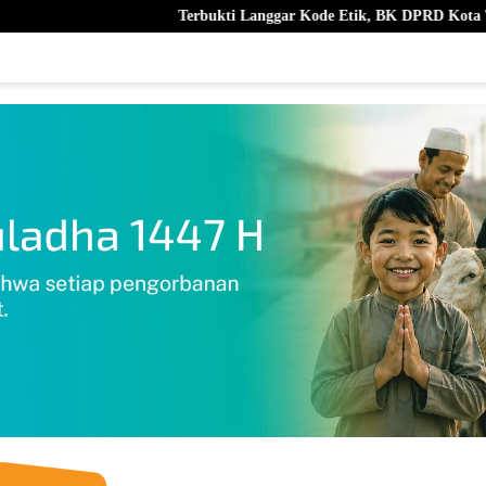
Terbukti Langgar Kode Etik, BK DPRD Kota Ternate Berhentikan Nurj