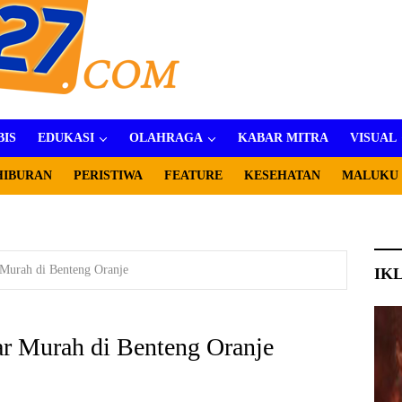
BIS
EDUKASI
OLAHRAGA
KABAR MITRA
VISUAL
HIBURAN
PERISTIWA
FEATURE
KESEHATAN
MALUKU
 Murah di Benteng Oranje
IK
ar Murah di Benteng Oranje