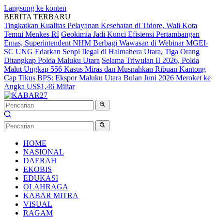
Langsung ke konten
BERITA TERBARU
Tingkatkan Kualitas Pelayanan Kesehatan di Tidore, Wali Kota
Temui Menkes RI
Geokimia Jadi Kunci Efisiensi Pertambangan
Emas, Superintendent NHM Berbagi Wawasan di Webinar MGEI-
SC UNG
Edarkan Senpi Ilegal di Halmahera Utara, Tiga Orang
Ditangkap Polda Maluku Utara
Selama Triwulan II 2026, Polda
Malut Ungkap 556 Kasus Miras dan Musnahkan Ribuan Kantong
Cap Tikus
BPS: Ekspor Maluku Utara Bulan Juni 2026 Meroket ke
Angka US$1,46 Miliar
HOME
NASIONAL
DAERAH
EKOBIS
EDUKASI
OLAHRAGA
KABAR MITRA
VISUAL
RAGAM