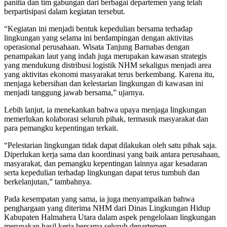
panitia dan tim gabungan dari berbagai departemen yang telah
berpartisipasi dalam kegiatan tersebut.
“Kegiatan ini menjadi bentuk kepedulian bersama terhadap
lingkungan yang selama ini berdampingan dengan aktivitas
operasional perusahaan. Wisata Tanjung Barnabas dengan
penampakan laut yang indah juga merupakan kawasan strategis
yang mendukung distribusi logistik NHM sekaligus menjadi area
yang aktivitas ekonomi masyarakat terus berkembang. Karena itu,
menjaga kebersihan dan kelestarian lingkungan di kawasan ini
menjadi tanggung jawab bersama,” ujarnya.
Lebih lanjut, ia menekankan bahwa upaya menjaga lingkungan
memerlukan kolaborasi seluruh pihak, termasuk masyarakat dan
para pemangku kepentingan terkait.
“Pelestarian lingkungan tidak dapat dilakukan oleh satu pihak saja.
Diperlukan kerja sama dan koordinasi yang baik antara perusahaan,
masyarakat, dan pemangku kepentingan lainnya agar kesadaran
serta kepedulian terhadap lingkungan dapat terus tumbuh dan
berkelanjutan,” tambahnya.
Pada kesempatan yang sama, ia juga menyampaikan bahwa
penghargaan yang diterima NHM dari Dinas Lingkungan Hidup
Kabupaten Halmahera Utara dalam aspek pengelolaan lingkungan
merupakan hasil kerja bersama seluruh departemen.