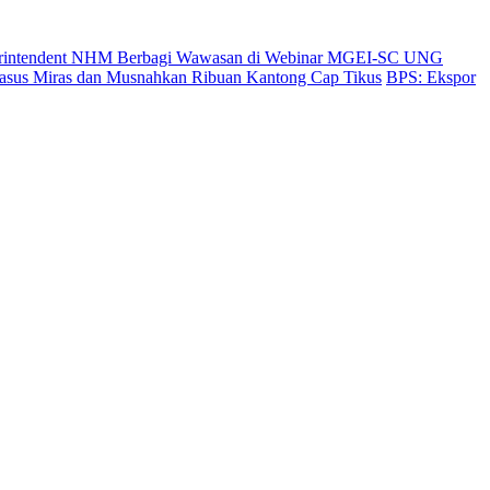
uperintendent NHM Berbagi Wawasan di Webinar MGEI-SC UNG
Kasus Miras dan Musnahkan Ribuan Kantong Cap Tikus
BPS: Ekspor