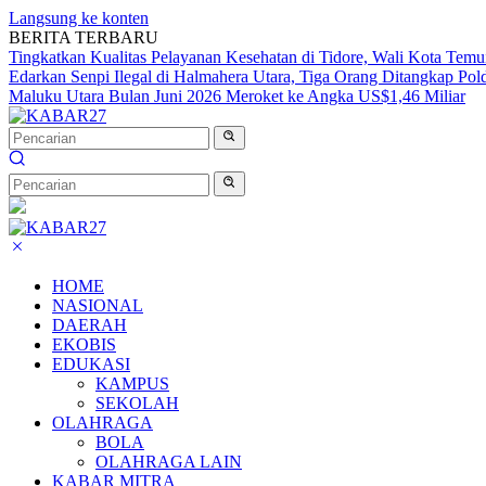
Langsung ke konten
BERITA TERBARU
Tingkatkan Kualitas Pelayanan Kesehatan di Tidore, Wali Kota Tem
Edarkan Senpi Ilegal di Halmahera Utara, Tiga Orang Ditangkap Po
Maluku Utara Bulan Juni 2026 Meroket ke Angka US$1,46 Miliar
HOME
NASIONAL
DAERAH
EKOBIS
EDUKASI
KAMPUS
SEKOLAH
OLAHRAGA
BOLA
OLAHRAGA LAIN
KABAR MITRA