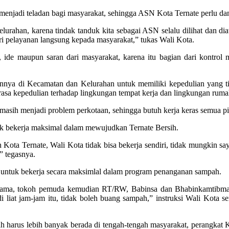
 menjadi teladan bagi masyarakat, sehingga ASN Kota Ternate perlu da
rahan, karena tindak tanduk kita sebagai ASN selalu dilihat dan dia
i pelayanan langsung kepada masyarakat,” tukas Wali Kota.
, ide maupun saran dari masyarakat, karena itu bagian dari kontrol 
nya di Kecamatan dan Kelurahan untuk memiliki kepedulian yang ting
rasa kepedulian terhadap lingkungan tempat kerja dan lingkungan ruma
asih menjadi problem perkotaan, sehingga butuh kerja keras semua p
k bekerja maksimal dalam mewujudkan Ternate Bersih.
 Kota Ternate, Wali Kota tidak bisa bekerja sendiri, tidak mungkin saya
” tegasnya.
 untuk bekerja secara maksimlal dalam program penanganan sampah.
agama, tokoh pemuda kemudian RT/RW, Babinsa dan Bhabinkamtibma
 di liat jam-jam itu, tidak boleh buang sampah,” instruksi Wali Ko
h harus lebih banyak berada di tengah-tengah masyarakat, perangkat K