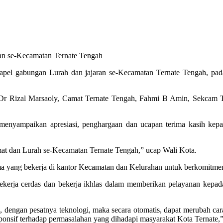
n se-Kecamatan Ternate Tengah
el gabungan Lurah dan jajaran se-Kecamatan Ternate Tengah, pada
, Dr Rizal Marsaoly, Camat Ternate Tengah, Fahmi B Amin, Sekcam 
nyampaikan apresiasi, penghargaan dan ucapan terima kasih kepad
mat dan Lurah se-Kecamatan Ternate Tengah,” ucap Wali Kota.
ma yang bekerja di kantor Kecamatan dan Kelurahan untuk berkomitme
bekerja cerdas dan bekerja ikhlas dalam memberikan pelayanan kep
, dengan pesatnya teknologi, maka secara otomatis, dapat merubah car
sponsif terhadap permasalahan yang dihadapi masyarakat Kota Ternate,”