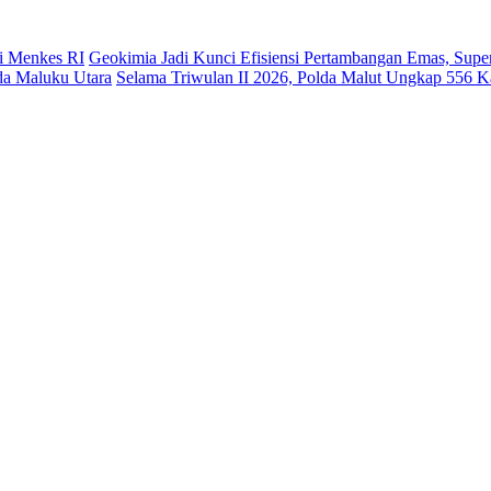
ui Menkes RI
Geokimia Jadi Kunci Efisiensi Pertambangan Emas, S
lda Maluku Utara
Selama Triwulan II 2026, Polda Malut Ungkap 556 