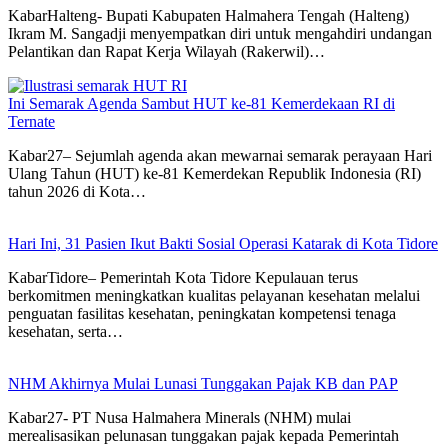
KabarHalteng- Bupati Kabupaten Halmahera Tengah (Halteng)
Ikram M. Sangadji menyempatkan diri untuk mengahdiri undangan
Pelantikan dan Rapat Kerja Wilayah (Rakerwil)…
Ini Semarak Agenda Sambut HUT ke-81 Kemerdekaan RI di
Ternate
Kabar27– Sejumlah agenda akan mewarnai semarak perayaan Hari
Ulang Tahun (HUT) ke-81 Kemerdekan Republik Indonesia (RI)
tahun 2026 di Kota…
Hari Ini, 31 Pasien Ikut Bakti Sosial Operasi Katarak di Kota Tidore
KabarTidore– Pemerintah Kota Tidore Kepulauan terus
berkomitmen meningkatkan kualitas pelayanan kesehatan melalui
penguatan fasilitas kesehatan, peningkatan kompetensi tenaga
kesehatan, serta…
NHM Akhirnya Mulai Lunasi Tunggakan Pajak KB dan PAP
Kabar27- PT Nusa Halmahera Minerals (NHM) mulai
merealisasikan pelunasan tunggakan pajak kepada Pemerintah