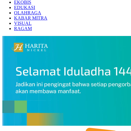
EKOBIS
EDUKASI
OLAHRAGA
KABAR MITRA
VISUAL
RAGAM