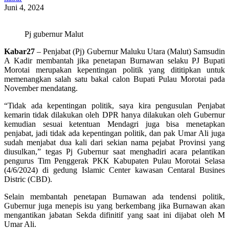
Juni 4, 2024
Pj gubernur Malut
Kabar27
– Penjabat (Pj) Gubernur Maluku Utara (Malut) Samsudin
A Kadir membantah jika penetapan Burnawan selaku PJ Bupati
Morotai merupakan kepentingan politik yang dititipkan untuk
memenangkan salah satu bakal calon Bupati Pulau Morotai pada
November mendatang.
“Tidak ada kepentingan politik, saya kira pengusulan Penjabat
kemarin tidak dilakukan oleh DPR hanya dilakukan oleh Gubernur
kemudian sesuai ketentuan Mendagri juga bisa menetapkan
penjabat, jadi tidak ada kepentingan politik, dan pak Umar Ali juga
sudah menjabat dua kali dari sekian nama pejabat Provinsi yang
diusulkan,” tegas Pj Gubernur saat menghadiri acara pelantikan
pengurus Tim Penggerak PKK Kabupaten Pulau Morotai Selasa
(4/6/2024) di gedung Islamic Center kawasan Centaral Busines
Distric (CBD).
Selain membantah penetapan Burnawan ada tendensi politik,
Gubernur juga menepis isu yang berkembang jika Burnawan akan
mengantikan jabatan Sekda difinitif yang saat ini dijabat oleh M
Umar Ali.