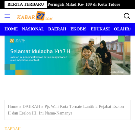
Langsung
aluku Utara Peringati Milad Ke- 109 di Kota Tidore
BERITA TERBARU
Pemkot T
ke
konten
HOME
NASIONAL
DAERAH
EKOBIS
EDUKASI
OLAHRA
Home
»
DAERAH
»
Pjs Wali Kota Ternate Lantik 2 Pejabat Eselon
II dan Eselon III, Ini Nama-Namanya
DAERAH