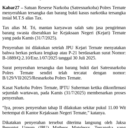
Kabar27 –
Satuan Reserse Narkoba (Satresnarkoba) Polres Ternate
menyerahkan tersangka dan barang bukti kasus narkotika tersangka
insial M.T.S alias Tax.
Tax alias M. Tri, mantan karyawan salah satu jasa pengiriman
barang swasta diserahkan ke Kejaksaan Negeri (Kejari) Ternate
yang pada Kamis (31/7/2025).
Penyerahan ini dilakukan setelah JPU Kejari Ternate menyatakan
bahwa berkas perkara lengkap atau P-21 berdasarkan surat Nomor:
B-1889/Q.2.10/Enz.1/07/2025 tanggal 30 Juli 2025.
Surat penyerahan tersangka dan barang bukti dari Satresnarkoba
Polres Ternate sendiri telah tercatat dengan nomor:
B/129/VII/2025/Resnarkoba Polres Ternate.
Kasat Narkoba Polres Ternate, IPTU Suherman ketika dikonfirmasi
sejumlah wartawan, pada Kamis (31/7/2025) membenarkan proses
penyerahan.
“Iya, proses penyerahan tahap II dilakukan sekitar pukul 11.00 Wit
bertempat di Kantor Kejaksaan Negeri Ternate,” katanya.
Dikatakan penyerahan tersebut diterima langsung oleh Jaksa
Penuntut Umum (JPU) Matheos Matulessy. Tersangka yang