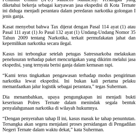
diketahui bekerja sebagai karyawan jasa ekspedisi di Kota Ternate
ini diduga menjadi perantara dalam peredaran narkotika golongan I
jenis ganja.
Kasat menyebut bahwa Tax dijerat dengan Pasal 114 ayat (1) atau
Pasal 111 ayat (1) Jo Pasal 132 ayat (1) Undang-Undang Nomor 35
Tahun 2009 tentang Narkotika, terkait permufakatan jahat dan
kepemilikan narkotika secara ilegal.
Kasus ini terbongkar setelah petugas Satresnarkoba melakukan
penelusuran terhadap paket mencurigakan yang dikirim melalui jasa
ekspedisi, yang ternyata berisi ganja dalam kemasan rapi.
“Kami terus tingkatkan pengawasan terhadap modus pengiriman
narkotika lewat ekspedisi. Ini bukan kali pertama pelaku
memanfaatkan jalur logistik sebagai perantara,” tegas Suherman.
Dia menambahkan, upaya pengungkapan ini menjadi bukti
keseriusan Polres Ternate dalam menindak segala bentuk
penyalahgunaan narkotika di wilayah hukumnya.
“Dengan penyerahan tahap II ini, kasus masuk ke tahap penuntutan.
Tersangka akan segera menjalani proses persidangan di Pengadilan
Negeri Ternate dalam waktu dekat,” kata Suherman.