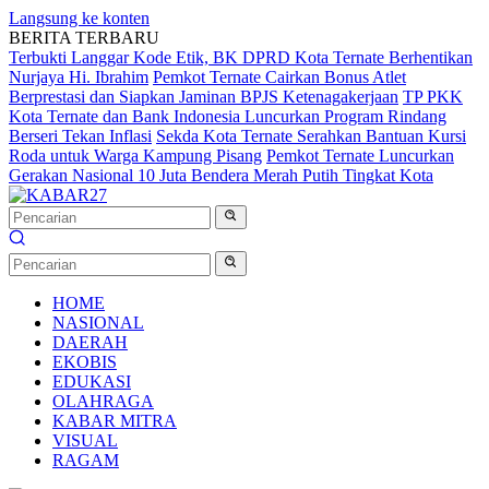
Langsung ke konten
BERITA TERBARU
Terbukti Langgar Kode Etik, BK DPRD Kota Ternate Berhentikan
Nurjaya Hi. Ibrahim
Pemkot Ternate Cairkan Bonus Atlet
Berprestasi dan Siapkan Jaminan BPJS Ketenagakerjaan
TP PKK
Kota Ternate dan Bank Indonesia Luncurkan Program Rindang
Berseri Tekan Inflasi
Sekda Kota Ternate Serahkan Bantuan Kursi
Roda untuk Warga Kampung Pisang
Pemkot Ternate Luncurkan
Gerakan Nasional 10 Juta Bendera Merah Putih Tingkat Kota
HOME
NASIONAL
DAERAH
EKOBIS
EDUKASI
OLAHRAGA
KABAR MITRA
VISUAL
RAGAM