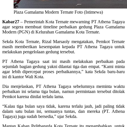
Plaza Gamalama Modern Ternate Foto (Istimewa)
Kabar27
– Pemerintah Kota Ternate mewarning PT Athena Tagaya
agar segera membuat timeline perbaikan gedung Plaza Gamalama
Modern (PGN) di Kelurahan Gamalama Kota Ternate.
Sekda Kota Ternate, Rizal Marsaoly mengatakan, Pemkot Ternate
masih memberikan kesempatan kepada PT Athena Tagaya untuk
melakukan pengelolaan gedung tersebut.
PT Athena Tagaya saat ini masih melakukan perbaikan pada
sejumlah bagian gedung yakni dilantai tiga dan empat. “Kami minta
agar lebih dipercepat proses perbaikannya,” kata Sekda baru-baru
ini di kantor Wali Kota.
Dia menjelaskan, PT Athena Tagaya sebelumnya meminta waktu
perbaikan ini selama tiga bulan, namun permintaan tersebut ditolak
Pemkot karena dinilai terlalu lama.
“Kalau tiga bulan saya tidak, karena terlalu jauh, jadi paling tidak
dalam satu bulan ini, semuanya tuntas, dan mereka (PT. Athena
Tagaya) juga sudah bersedia,” ujar Sekda.
Mantan Kaban Pelitbangda Kota Ternate itu menambahkan, untuk