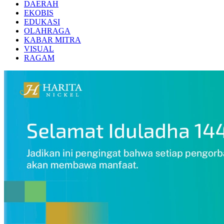
DAERAH
EKOBIS
EDUKASI
OLAHRAGA
KABAR MITRA
VISUAL
RAGAM