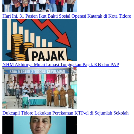
Hari Ini, 31 Pasien Ikut Bakti Sosial Operasi Katarak di Kota Tidore
NHM Akhirnya Mulai Lunasi Tunggakan Pajak KB dan PAP
Dukcapil Tidore Lakukan Perekaman KTP-el di Sejumlah Sekolah