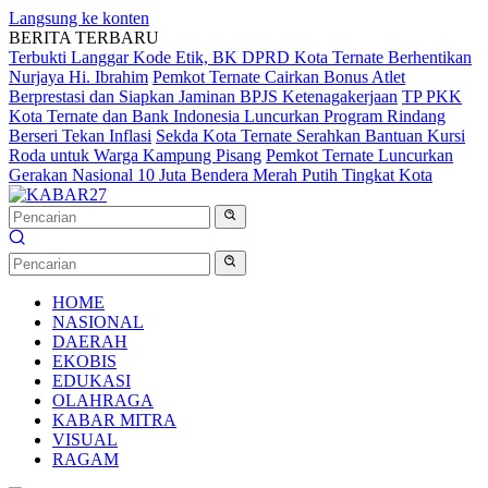
Langsung ke konten
BERITA TERBARU
Terbukti Langgar Kode Etik, BK DPRD Kota Ternate Berhentikan
Nurjaya Hi. Ibrahim
Pemkot Ternate Cairkan Bonus Atlet
Berprestasi dan Siapkan Jaminan BPJS Ketenagakerjaan
TP PKK
Kota Ternate dan Bank Indonesia Luncurkan Program Rindang
Berseri Tekan Inflasi
Sekda Kota Ternate Serahkan Bantuan Kursi
Roda untuk Warga Kampung Pisang
Pemkot Ternate Luncurkan
Gerakan Nasional 10 Juta Bendera Merah Putih Tingkat Kota
HOME
NASIONAL
DAERAH
EKOBIS
EDUKASI
OLAHRAGA
KABAR MITRA
VISUAL
RAGAM