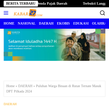
Langsung
Ternate Hapus Denda Pajak Daerah
BERITA TERBARU
Terbukti Langgar Kode Et
ke
konten
HOME
NASIONAL
DAERAH
EKOBIS
EDUKASI
OLAHRA
Home
»
DAERAH
»
Puluhan Warga Binaan di Rutan Ternate Masuk
DPT Pilkada 2024
DAERAH