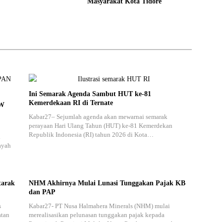
Masyarakat Kota Tidore
Ini Semarak Agenda Sambut HUT ke-81
Kemerdekaan RI di Ternate
PW
Kabar27– Sejumlah agenda akan mewarnai semarak
perayaan Hari Ulang Tahun (HUT) ke-81 Kemerdekan
Republik Indonesia (RI) tahun 2026 di Kota…
k
ayah
tarak
NHM Akhirnya Mulai Lunasi Tunggakan Pajak KB
dan PAP
s
Kabar27- PT Nusa Halmahera Minerals (NHM) mulai
atan
merealisasikan pelunasan tunggakan pajak kepada