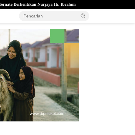
urjaya Hi. Ibrahim
Pemkot Ternate Cairkan Bonus Atlet Berp