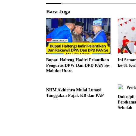
Baca Juga
Bupati Halteng Hadiri Pelantikan
Ini Sema
Pengurus DPW Dan DPD PAN Se-
ke-81 Kem
Maluku Utara
NHM Akhirnya Mulai Lunasi
Tunggakan Pajak KB dan PAP
Dukcapil
Perekama
Sekolah