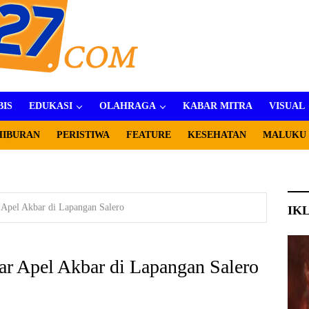
BIS
EDUKASI
OLAHRAGA
KABAR MITRA
VISUAL
HIBURAN
PERISTIWA
FEATURE
KESEHATAN
MALUKU
 Apel Akbar di Lapangan Salero
IK
ar Apel Akbar di Lapangan Salero