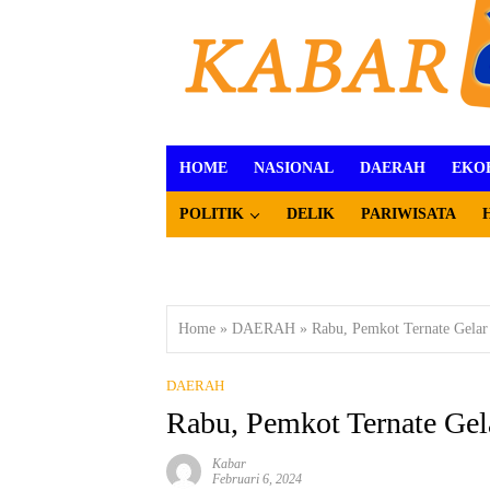
HOME
NASIONAL
DAERAH
EKO
POLITIK
DELIK
PARIWISATA
Home
»
DAERAH
»
Rabu, Pemkot Ternate Gelar
DAERAH
Rabu, Pemkot Ternate Gel
Kabar
Februari 6, 2024