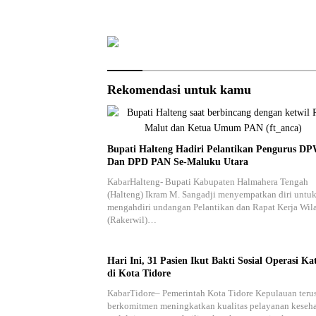
Rekomendasi untuk kamu
Bupati Halteng Hadiri Pelantikan Pengurus D
Dan DPD PAN Se-Maluku Utara
KabarHalteng- Bupati Kabupaten Halmahera Tengah
(Halteng) Ikram M. Sangadji menyempatkan diri untu
mengahdiri undangan Pelantikan dan Rapat Kerja Wil
(Rakerwil)…
Hari Ini, 31 Pasien Ikut Bakti Sosial Operasi Ka
di Kota Tidore
KabarTidore– Pemerintah Kota Tidore Kepulauan teru
berkomitmen meningkatkan kualitas pelayanan keseh