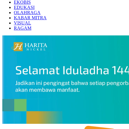
EKOBIS
EDUKASI
OLAHRAGA
KABAR MITRA
VISUAL
RAGAM