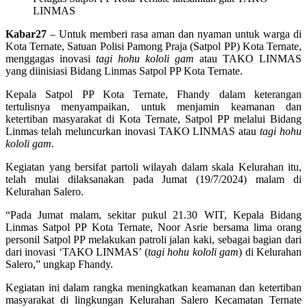
LINMAS
Kabar27
– Untuk memberi rasa aman dan nyaman untuk warga di
Kota Ternate, Satuan Polisi Pamong Praja (Satpol PP) Kota Ternate,
menggagas inovasi
tagi hohu kololi gam
atau TAKO LINMAS
yang diinisiasi Bidang Linmas Satpol PP Kota Ternate.
Kepala Satpol PP Kota Ternate, Fhandy dalam keterangan
tertulisnya menyampaikan, untuk menjamin keamanan dan
ketertiban masyarakat di Kota Ternate, Satpol PP melalui Bidang
Linmas telah meluncurkan inovasi TAKO LINMAS atau
tagi hohu
kololi gam.
Kegiatan yang bersifat partoli wilayah dalam skala Kelurahan itu,
telah mulai dilaksanakan pada Jumat (19/7/2024) malam di
Kelurahan Salero.
“Pada Jumat malam, sekitar pukul 21.30 WIT, Kepala Bidang
Linmas Satpol PP Kota Ternate, Noor Asrie bersama lima orang
personil Satpol PP melakukan patroli jalan kaki, sebagai bagian dari
dari inovasi ‘TAKO LINMAS’ (
tagi hohu kololi gam
) di Kelurahan
Salero,” ungkap Fhandy.
Kegiatan ini dalam rangka meningkatkan keamanan dan ketertiban
masyarakat di lingkungan Kelurahan Salero Kecamatan Ternate