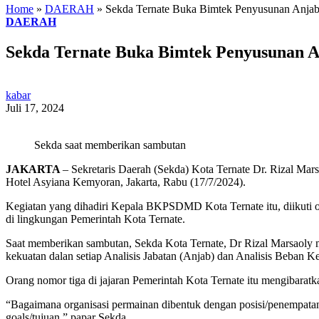
Home
»
DAERAH
»
Sekda Ternate Buka Bimtek Penyusunan Anj
DAERAH
Sekda Ternate Buka Bimtek Penyusunan 
kabar
Juli 17, 2024
Sekda saat memberikan sambutan
JAKARTA
– Sekretaris Daerah (Sekda) Kota Ternate Dr. Rizal Ma
Hotel Asyiana Kemyoran, Jakarta, Rabu (17/7/2024).
Kegiatan yang dihadiri Kepala BKPSDMD Kota Ternate itu, diikuti 
di lingkungan Pemerintah Kota Ternate.
Saat memberikan sambutan, Sekda Kota Ternate, Dr Rizal Marsaoly 
kekuatan dalan setiap Analisis Jabatan (Anjab) dan Analisis Beban
Orang nomor tiga di jajaran Pemerintah Kota Ternate itu mengibarat
“Bagaimana organisasi permainan dibentuk dengan posisi/penempata
goals/tujuan,” papar Sekda.