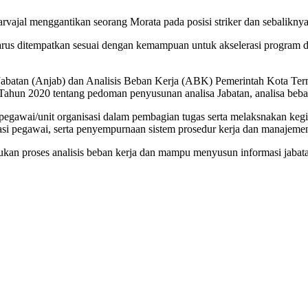
vajal menggantikan seorang Morata pada posisi striker dan sebaliknya
arus ditempatkan sesuai dengan kemampuan untuk akselerasi program d
abatan (Anjab) dan Analisis Beban Kerja (ABK) Pemerintah Kota Ter
un 2020 tentang pedoman penyusunan analisa Jabatan, analisa beban
 pegawai/unit organisasi dalam pembagian tugas serta melaksnakan keg
rmasi pegawai, serta penyempurnaan sistem prosedur kerja dan manajeme
ukan proses analisis beban kerja dan mampu menyusun informasi jabatan