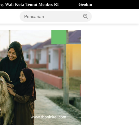
Menkes RI
Geokimia Jadi Kunci Efisiensi Pertambangan Emas