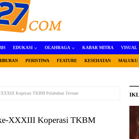
BIS
EDUKASI
OLAHRAGA
KABAR MITRA
VISUAL
HIBURAN
PERISTIWA
FEATURE
KESEHATAN
MALUKU
-XXXIII Koperasi TKBM Pelabuhan Ternate
IK
 ke-XXXIII Koperasi TKBM