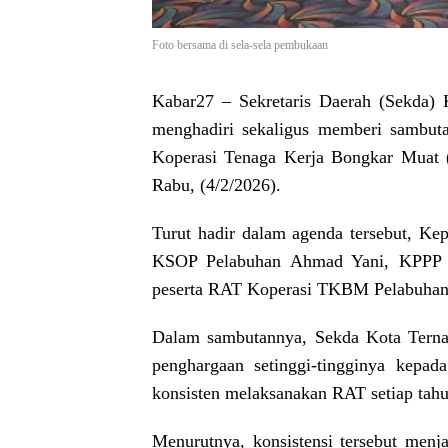
Foto bersama di sela-sela pembukaan
Kabar27
– Sekretaris Daerah (Sekda) 
menghadiri sekaligus memberi sambu
Koperasi Tenaga Kerja Bongkar Muat 
Rabu, (4/2/2026).
Turut hadir dalam agenda tersebut, K
KSOP Pelabuhan Ahmad Yani, KPPP P
peserta RAT Koperasi TKBM Pelabuhan 
Dalam sambutannya, Sekda Kota Terna
penghargaan setinggi-tingginya kepa
konsisten melaksanakan RAT setiap tahu
Menurutnya, konsistensi tersebut menja