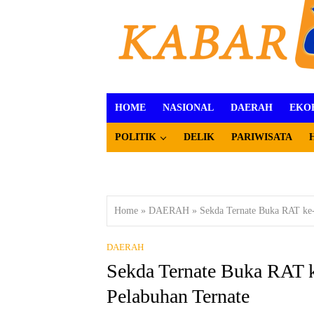
HOME
NASIONAL
DAERAH
EKO
POLITIK
DELIK
PARIWISATA
Home
»
DAERAH
»
Sekda Ternate Buka RAT ke
DAERAH
Sekda Ternate Buka RAT
Pelabuhan Ternate