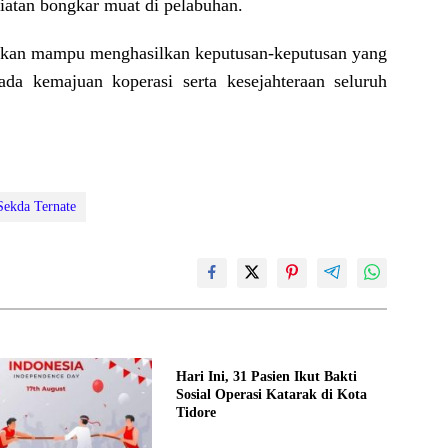
iatan bongkar muat di pelabuhan.
apkan mampu menghasilkan keputusan-keputusan yang
pada kemajuan koperasi serta kesejahteraan seluruh
Sekda Ternate
Hari Ini, 31 Pasien Ikut Bakti
Sosial Operasi Katarak di Kota
Tidore