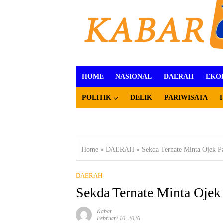
HOME
NASIONAL
DAERAH
EKO
POLITIK
DELIK
PARIWISATA
Home
»
DAERAH
»
Sekda Ternate Minta Ojek P
DAERAH
Sekda Ternate Minta Ojek
Kabar
Februari 10, 2026