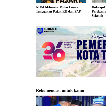
Dukcapil
NHM Akhirnya Mulai Lunasi
Perekama
Tunggakan Pajak KB dan PAP
Sekolah
Rekomendasi untuk kamu