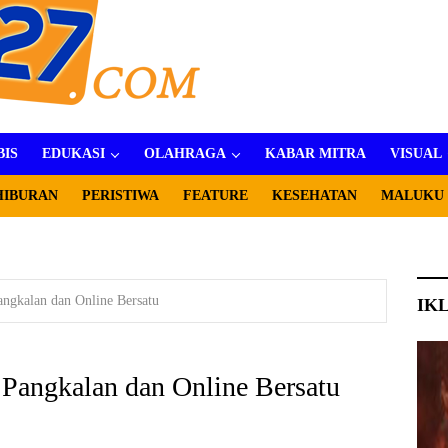
BIS
EDUKASI
OLAHRAGA
KABAR MITRA
VISUAL
HIBURAN
PERISTIWA
FEATURE
KESEHATAN
MALUKU
angkalan dan Online Bersatu
IK
 Pangkalan dan Online Bersatu