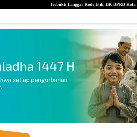
Terbukti Langgar Kode Etik, BK DPRD Kota Ternate Berhentikan Nur