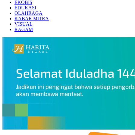
EKOBIS
EDUKASI
OLAHRAGA
KABAR MITRA
VISUAL
RAGAM