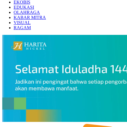
EKOBIS
EDUKASI
OLAHRAGA
KABAR MITRA
VISUAL
RAGAM