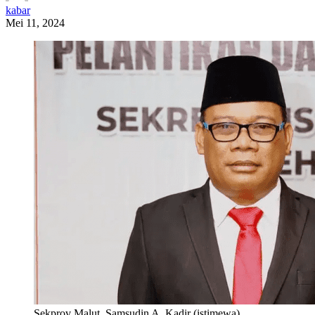
kabar
Mei 11, 2024
Sekprov Malut, Samsudin A. Kadir (istimewa)