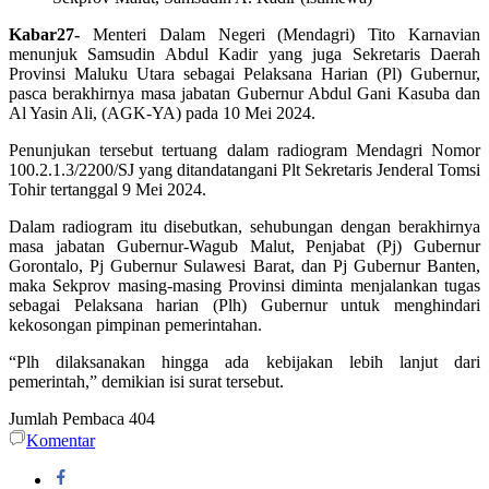
Kabar27-
Menteri Dalam Negeri (Mendagri) Tito Karnavian
menunjuk Samsudin Abdul Kadir yang juga Sekretaris Daerah
Provinsi Maluku Utara sebagai Pelaksana Harian (Pl) Gubernur,
pasca berakhirnya masa jabatan Gubernur Abdul Gani Kasuba dan
Al Yasin Ali, (AGK-YA) pada 10 Mei 2024.
Penunjukan tersebut tertuang dalam radiogram Mendagri Nomor
100.2.1.3/2200/SJ yang ditandatangani Plt Sekretaris Jenderal Tomsi
Tohir tertanggal 9 Mei 2024.
Dalam radiogram itu disebutkan, sehubungan dengan berakhirnya
masa jabatan Gubernur-Wagub Malut, Penjabat (Pj) Gubernur
Gorontalo, Pj Gubernur Sulawesi Barat, dan Pj Gubernur Banten,
maka Sekprov masing-masing Provinsi diminta menjalankan tugas
sebagai Pelaksana harian (Plh) Gubernur untuk menghindari
kekosongan pimpinan pemerintahan.
“Plh dilaksanakan hingga ada kebijakan lebih lanjut dari
pemerintah,” demikian isi surat tersebut.
Jumlah Pembaca
404
Komentar