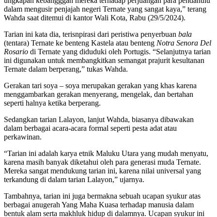
ungkapan kebangggan mereka terhadap perjuangan para pendahulu
dalam mengusir penjajah negeri Ternate yang sangat kaya,” terang
Wahda saat ditemui di kantor Wali Kota, Rabu (29/5/2024).
Tarian ini kata dia, terisnpirasi dari peristiwa penyerbuan
bala
(tentara) Ternate ke benteng Kastela atau benteng
Notra Senora Del
Rosario
di Ternate yang diduduki oleh Portugis. “Selanjutnya tarian
ini digunakan untuk membangkitkan semangat prajurit kesultanan
Ternate dalam berperang,” tukas Wahda.
Gerakan tari soya – soya merupakan gerakan yang khas karena
menggambarkan gerakan menyerang, mengelak, dan bertahan
seperti halnya ketika berperang.
Sedangkan tarian Lalayon, lanjut Wahda, biasanya dibawakan
dalam berbagai acara-acara formal seperti pesta adat atau
perkawinan.
“Tarian ini adalah karya etnik Maluku Utara yang mudah menyatu,
karena masih banyak diketahui oleh para generasi muda Ternate.
Mereka sangat mendukung tarian ini, karena nilai universal yang
terkandung di dalam tarian Lalayon,” ujarnya.
Tambahnya, tarian ini juga bermakna sebuah ucapan syukur atas
berbagai anugerah Yang Maha Kuasa terhadap manusia dalam
bentuk alam serta makhluk hidup di dalamnya. Ucapan syukur ini