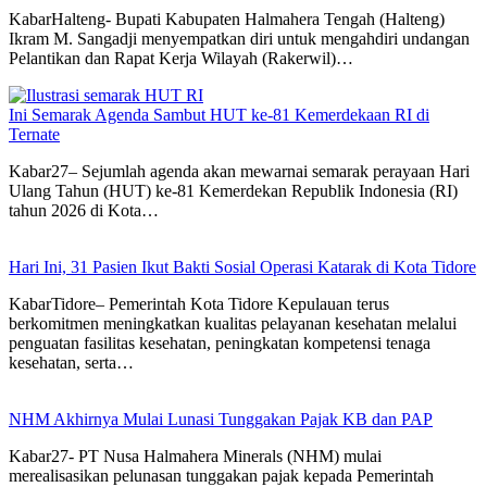
KabarHalteng- Bupati Kabupaten Halmahera Tengah (Halteng)
Ikram M. Sangadji menyempatkan diri untuk mengahdiri undangan
Pelantikan dan Rapat Kerja Wilayah (Rakerwil)…
Ini Semarak Agenda Sambut HUT ke-81 Kemerdekaan RI di
Ternate
Kabar27– Sejumlah agenda akan mewarnai semarak perayaan Hari
Ulang Tahun (HUT) ke-81 Kemerdekan Republik Indonesia (RI)
tahun 2026 di Kota…
Hari Ini, 31 Pasien Ikut Bakti Sosial Operasi Katarak di Kota Tidore
KabarTidore– Pemerintah Kota Tidore Kepulauan terus
berkomitmen meningkatkan kualitas pelayanan kesehatan melalui
penguatan fasilitas kesehatan, peningkatan kompetensi tenaga
kesehatan, serta…
NHM Akhirnya Mulai Lunasi Tunggakan Pajak KB dan PAP
Kabar27- PT Nusa Halmahera Minerals (NHM) mulai
merealisasikan pelunasan tunggakan pajak kepada Pemerintah