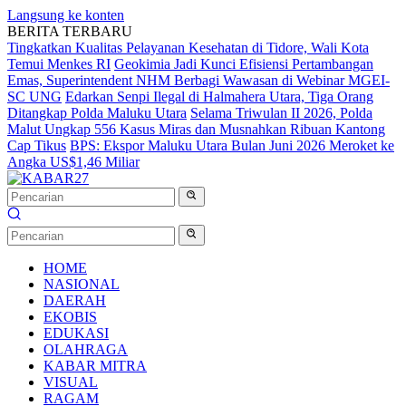
Langsung ke konten
BERITA TERBARU
Tingkatkan Kualitas Pelayanan Kesehatan di Tidore, Wali Kota
Temui Menkes RI
Geokimia Jadi Kunci Efisiensi Pertambangan
Emas, Superintendent NHM Berbagi Wawasan di Webinar MGEI-
SC UNG
Edarkan Senpi Ilegal di Halmahera Utara, Tiga Orang
Ditangkap Polda Maluku Utara
Selama Triwulan II 2026, Polda
Malut Ungkap 556 Kasus Miras dan Musnahkan Ribuan Kantong
Cap Tikus
BPS: Ekspor Maluku Utara Bulan Juni 2026 Meroket ke
Angka US$1,46 Miliar
HOME
NASIONAL
DAERAH
EKOBIS
EDUKASI
OLAHRAGA
KABAR MITRA
VISUAL
RAGAM