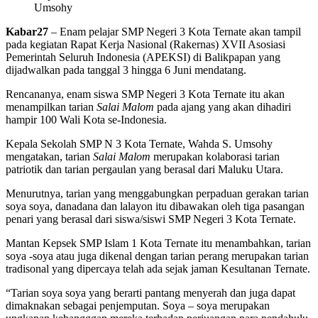
Umsohy
Kabar27
– Enam pelajar SMP Negeri 3 Kota Ternate akan tampil
pada kegiatan Rapat Kerja Nasional (Rakernas) XVII Asosiasi
Pemerintah Seluruh Indonesia (APEKSI) di Balikpapan yang
dijadwalkan pada tanggal 3 hingga 6 Juni mendatang.
Rencananya, enam siswa SMP Negeri 3 Kota Ternate itu akan
menampilkan tarian
Salai Malom
pada ajang yang akan dihadiri
hampir 100 Wali Kota se-Indonesia.
Kepala Sekolah SMP N 3 Kota Ternate, Wahda S. Umsohy
mengatakan, tarian
Salai Malom
merupakan kolaborasi tarian
patriotik dan tarian pergaulan yang berasal dari Maluku Utara.
Menurutnya, tarian yang menggabungkan perpaduan gerakan tarian
soya soya, danadana dan lalayon itu dibawakan oleh tiga pasangan
penari yang berasal dari siswa/siswi SMP Negeri 3 Kota Ternate.
Mantan Kepsek SMP Islam 1 Kota Ternate itu menambahkan, tarian
soya -soya atau juga dikenal dengan tarian perang merupakan tarian
tradisonal yang dipercaya telah ada sejak jaman Kesultanan Ternate.
“Tarian soya soya yang berarti pantang menyerah dan juga dapat
dimaknakan sebagai penjemputan. Soya – soya merupakan