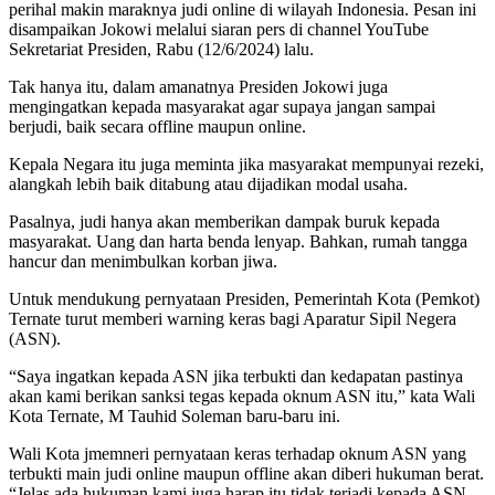
perihal makin maraknya judi online di wilayah Indonesia. Pesan ini
disampaikan Jokowi melalui siaran pers di channel YouTube
Sekretariat Presiden, Rabu (12/6/2024) lalu.
Tak hanya itu, dalam amanatnya Presiden Jokowi juga
mengingatkan kepada masyarakat agar supaya jangan sampai
berjudi, baik secara offline maupun online.
Kepala Negara itu juga meminta jika masyarakat mempunyai rezeki,
alangkah lebih baik ditabung atau dijadikan modal usaha.
Pasalnya, judi hanya akan memberikan dampak buruk kepada
masyarakat. Uang dan harta benda lenyap. Bahkan, rumah tangga
hancur dan menimbulkan korban jiwa.
Untuk mendukung pernyataan Presiden, Pemerintah Kota (Pemkot)
Ternate turut memberi warning keras bagi Aparatur Sipil Negera
(ASN).
“Saya ingatkan kepada ASN jika terbukti dan kedapatan pastinya
akan kami berikan sanksi tegas kepada oknum ASN itu,” kata Wali
Kota Ternate, M Tauhid Soleman baru-baru ini.
Wali Kota jmemneri pernyataan keras terhadap oknum ASN yang
terbukti main judi online maupun offline akan diberi hukuman berat.
“Jelas ada hukuman kami juga harap itu tidak terjadi kepada ASN