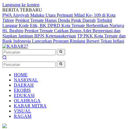
Langsung ke konten
BERITA TERBARU
PWA Aisyiyah Maluku Utara Peringati Milad Ke- 109 di Kota
Tidore
Pemkot Ternate Hapus Denda Pajak Daerah
Terbukti
Langgar Kode Etik, BK DPRD Kota Ternate Berhentikan Nurjaya
Hi. Ibrahim
Pemkot Ternate Cairkan Bonus Atlet Berprestasi dan
Siapkan Jaminan BPJS Ketenagakerjaan
TP PKK Kota Ternate dan
Bank Indonesia Luncurkan Program Rindang Berseri Tekan Inflasi
HOME
NASIONAL
DAERAH
EKOBIS
EDUKASI
OLAHRAGA
KABAR MITRA
VISUAL
RAGAM