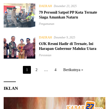
DAERAH
Desember 23, 2025
79 Personil Satpol PP Kota Ternate
Siaga Amankan Nataru
Pengamanan
DAERAH
Desember 9, 2025
OJK Resmi Hadir di Ternate, Ini
Harapan Gubernur Maluku Utara
Peresmian
Paginasi
1
2
…
4
Berikutnya »
pos
IKLAN