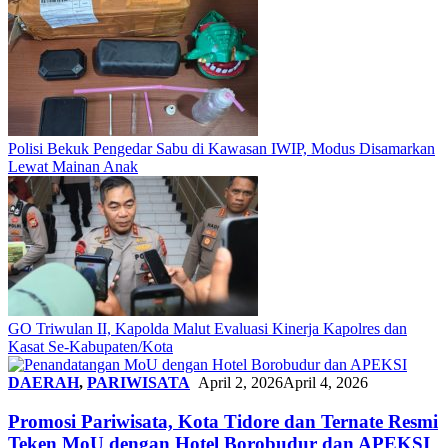
Polisi Bekuk Pengedar Sabu di Kawasan IWIP, Modus Disamarkan
Lewat Mainan Anak
GO Triwulan II, Kapolda Malut Evaluasi Kinerja Kapolres dan
Kasat Se-Kabupaten/Kota
DAERAH
,
PARIWISATA
April 2, 2026
April 4, 2026
Promosi Pariwisata, Kota Tidore dan Ternate Resmi
Teken MoU dengan Hotel Borobudur dan APEKSI