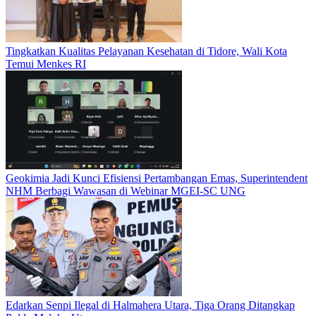
Tingkatkan Kualitas Pelayanan Kesehatan di Tidore, Wali Kota
Temui Menkes RI
Geokimia Jadi Kunci Efisiensi Pertambangan Emas, Superintendent
NHM Berbagi Wawasan di Webinar MGEI-SC UNG
Edarkan Senpi Ilegal di Halmahera Utara, Tiga Orang Ditangkap