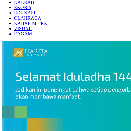
DAERAH
EKOBIS
EDUKASI
OLAHRAGA
KABAR MITRA
VISUAL
RAGAM