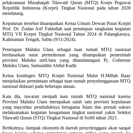
pelaksanaan Musabaqah Tilawatil Quran (MTQ) Korps Pegawai
Republik Indonesia (Korpri) Tingkat Nasional pada tahun 2028
mendatang.
Keputusan tersebut disampaikan Ketua Umum Dewan Pusat Korpri
Prof. Dr. Zudan Arif Faktullah saat penutupan rangkaian kegiatan
MTQ VII Korpri Tingkat Nasional Tahun 2024 di Palangkaraya,
Kalimantan Tengah, Sabtu (9/11/2024).
Penetapan Maluku Utara sebagai tuan rumah MTQ nasional
berdasarkan surat permohonan yang disampaikan pemerintah
provinsi Maluku umUtara yang ditandatangani Pj. Gubernur
Maluku Utara, Samsuddin Abdul Kadir.
Ketua kontingen MTQ Korpri Nasional Malut H.Miftah Baay
menjelaskan permintaan sebagai tuan rumah penyelenggaraan MTQ
nasional didasari pada beberapa alasan.
Kata dia, tawaran menjadi tuan rumah MTQ nasional karena
Provinsi Maluku Utara merupakan salah satu provinsi kepulauan
yang mayoritas penduduknya beragama Islam dan pernah sukses
melaksanakan kegiatan keagamaan tingkat nasional yakni Seleksi
Tilawatil Quran (STQ) Tingkat Nasional di Sofifi tahun 2021.
Berikutnya, dampak ekonomi di daerah penyelenggara akan sangat