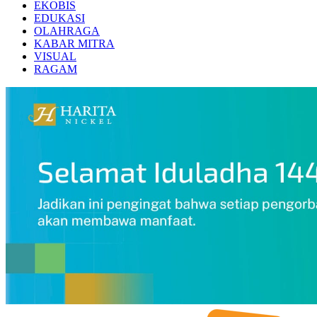
EKOBIS
EDUKASI
OLAHRAGA
KABAR MITRA
VISUAL
RAGAM