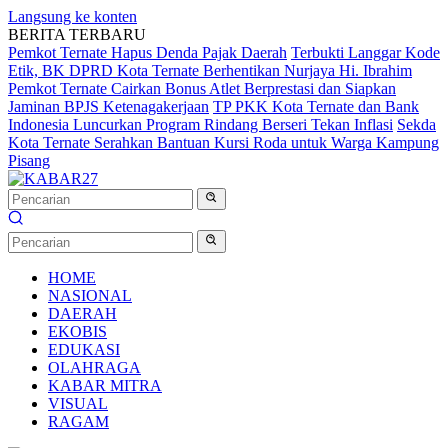
Langsung ke konten
BERITA TERBARU
Pemkot Ternate Hapus Denda Pajak Daerah
Terbukti Langgar Kode
Etik, BK DPRD Kota Ternate Berhentikan Nurjaya Hi. Ibrahim
Pemkot Ternate Cairkan Bonus Atlet Berprestasi dan Siapkan
Jaminan BPJS Ketenagakerjaan
TP PKK Kota Ternate dan Bank
Indonesia Luncurkan Program Rindang Berseri Tekan Inflasi
Sekda
Kota Ternate Serahkan Bantuan Kursi Roda untuk Warga Kampung
Pisang
HOME
NASIONAL
DAERAH
EKOBIS
EDUKASI
OLAHRAGA
KABAR MITRA
VISUAL
RAGAM