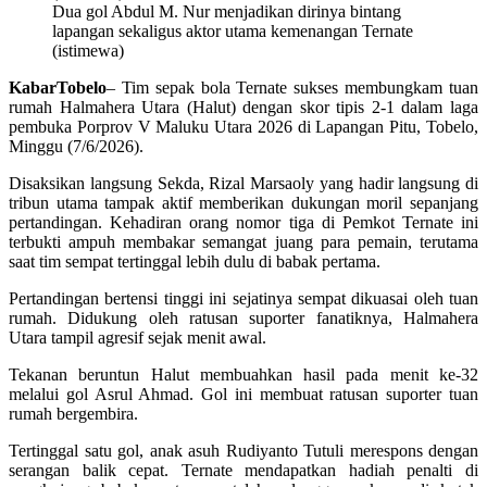
Dua gol Abdul M. Nur menjadikan dirinya bintang
lapangan sekaligus aktor utama kemenangan Ternate
(istimewa)
KabarTobelo
– Tim sepak bola Ternate sukses membungkam tuan
rumah Halmahera Utara (Halut) dengan skor tipis 2-1 dalam laga
pembuka Porprov V Maluku Utara 2026 di Lapangan Pitu, Tobelo,
Minggu (7/6/2026).
Disaksikan langsung Sekda, Rizal Marsaoly yang hadir langsung di
tribun utama tampak aktif memberikan dukungan moril sepanjang
pertandingan. Kehadiran orang nomor tiga di Pemkot Ternate ini
terbukti ampuh membakar semangat juang para pemain, terutama
saat tim sempat tertinggal lebih dulu di babak pertama.
Pertandingan bertensi tinggi ini sejatinya sempat dikuasai oleh tuan
rumah. Didukung oleh ratusan suporter fanatiknya, Halmahera
Utara tampil agresif sejak menit awal.
Tekanan beruntun Halut membuahkan hasil pada menit ke-32
melalui gol Asrul Ahmad. Gol ini membuat ratusan suporter tuan
rumah bergembira.
Tertinggal satu gol, anak asuh Rudiyanto Tutuli merespons dengan
serangan balik cepat. Ternate mendapatkan hadiah penalti di