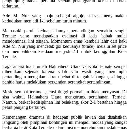
penghujung babak pertama setelah pelanggaran keras di kotak
terlarang.
Ade M. Nur yang maju sebagai algojo sukses menyamakan
kedudukan menjadi 1-1 sebelum turun minum.
Memasuki paruh kedua, jalannya pertandingan semakin sengit.
Ternate yang mendapatkan evaluasi di jeda babak mulai
mendominasi lini tengah. Momentum emas kembali lahir dari kaki
Ade M. Nur yang mencetak gol keduanya (brace), melalui set price
dan membalikkan keadaan menjadi 2-1 untuk keunggulan Kota
Ternate.
Laga antara tuan rumah Halmahera Utara vs Kota Ternate sempat
dihentikan sejenak karena salah satu wasit yang memimpin
pertandingan mengalami kram hebat di tengah lapangan, sehingga
panitia harus melakukan pergantian perangkat pertandingan.
Meski sempat tertunda, tensi tinggi permainan tidak menyusut. Di
sisa waktu, Halmahera Utara mengurung pertahanan Ternate.
Namun, berkat kedisiplinan lini belakang, skor 2-1 bertahan hingga
peluit panjang berbunyi.
Kemenangan dramatis di hadapan publik lawan dan disaksikan
langsung oleh pimpinan kontingen ini menjadi modal yang sangat
berharga bagi Kota Ternate dalam misi memperebutkan medali emas