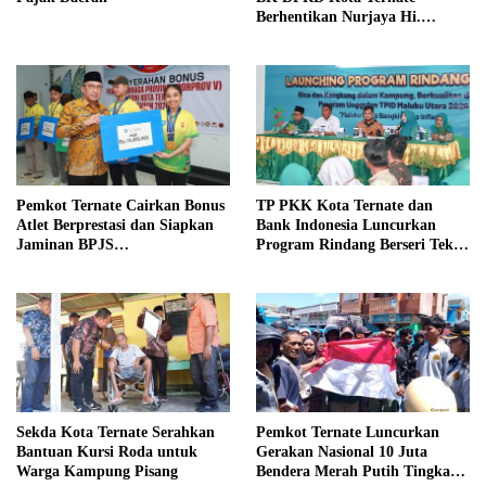
Berhentikan Nurjaya Hi.
Ibrahim
Pemkot Ternate Cairkan Bonus
TP PKK Kota Ternate dan
Atlet Berprestasi dan Siapkan
Bank Indonesia Luncurkan
Jaminan BPJS
Program Rindang Berseri Tekan
Ketenagakerjaan
Inflasi
Sekda Kota Ternate Serahkan
Pemkot Ternate Luncurkan
Bantuan Kursi Roda untuk
Gerakan Nasional 10 Juta
Warga Kampung Pisang
Bendera Merah Putih Tingkat