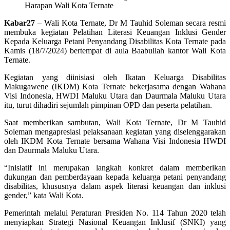
Harapan Wali Kota Ternate
Kabar27
– Wali Kota Ternate, Dr M Tauhid Soleman secara resmi
membuka kegiatan Pelatihan Literasi Keuangan Inklusi Gender
Kepada Keluarga Petani Penyandang Disabilitas Kota Ternate pada
Kamis (18/7/2024) bertempat di aula Baabullah kantor Wali Kota
Ternate.
Kegiatan yang diinisiasi oleh Ikatan Keluarga Disabilitas
Makugawene (IKDM) Kota Ternate bekerjasama dengan Wahana
Visi Indonesia, HWDI Maluku Utara dan Daurmala Maluku Utara
itu, turut dihadiri sejumlah pimpinan OPD dan peserta pelatihan.
Saat memberikan sambutan, Wali Kota Ternate, Dr M Tauhid
Soleman mengapresiasi pelaksanaan kegiatan yang diselenggarakan
oleh IKDM Kota Ternate bersama Wahana Visi Indonesia HWDI
dan Daurmala Maluku Utara.
“Inisiatif ini merupakan langkah konkret dalam memberikan
dukungan dan pemberdayaan kepada keluarga petani penyandang
disabilitas, khususnya dalam aspek literasi keuangan dan inklusi
gender,” kata Wali Kota.
Pemerintah melalui Peraturan Presiden No. 114 Tahun 2020 telah
menyiapkan Strategi Nasional Keuangan Inklusif (SNKI) yang