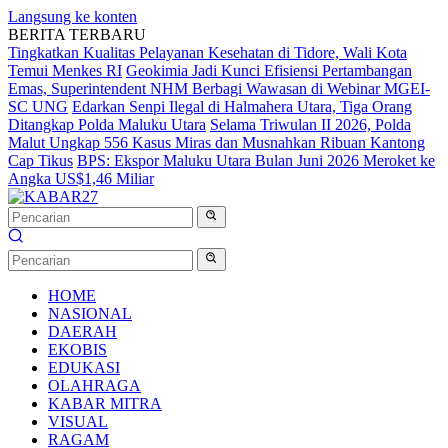
Langsung ke konten
BERITA TERBARU
Tingkatkan Kualitas Pelayanan Kesehatan di Tidore, Wali Kota
Temui Menkes RI
Geokimia Jadi Kunci Efisiensi Pertambangan
Emas, Superintendent NHM Berbagi Wawasan di Webinar MGEI-
SC UNG
Edarkan Senpi Ilegal di Halmahera Utara, Tiga Orang
Ditangkap Polda Maluku Utara
Selama Triwulan II 2026, Polda
Malut Ungkap 556 Kasus Miras dan Musnahkan Ribuan Kantong
Cap Tikus
BPS: Ekspor Maluku Utara Bulan Juni 2026 Meroket ke
Angka US$1,46 Miliar
HOME
NASIONAL
DAERAH
EKOBIS
EDUKASI
OLAHRAGA
KABAR MITRA
VISUAL
RAGAM