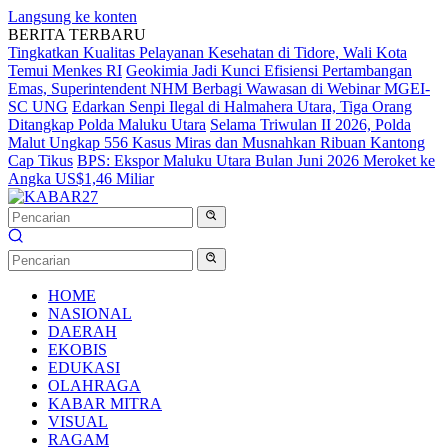
Langsung ke konten
BERITA TERBARU
Tingkatkan Kualitas Pelayanan Kesehatan di Tidore, Wali Kota
Temui Menkes RI
Geokimia Jadi Kunci Efisiensi Pertambangan
Emas, Superintendent NHM Berbagi Wawasan di Webinar MGEI-
SC UNG
Edarkan Senpi Ilegal di Halmahera Utara, Tiga Orang
Ditangkap Polda Maluku Utara
Selama Triwulan II 2026, Polda
Malut Ungkap 556 Kasus Miras dan Musnahkan Ribuan Kantong
Cap Tikus
BPS: Ekspor Maluku Utara Bulan Juni 2026 Meroket ke
Angka US$1,46 Miliar
HOME
NASIONAL
DAERAH
EKOBIS
EDUKASI
OLAHRAGA
KABAR MITRA
VISUAL
RAGAM