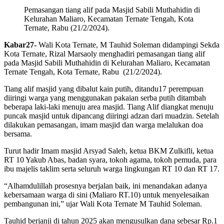
Pemasangan tiang alif pada Masjid Sabili Muthahidin di
Kelurahan Maliaro, Kecamatan Ternate Tengah, Kota
Ternate, Rabu (21/2/2024).
Kabar27-
Wali Kota Ternate, M Tauhid Soleman didampingi Sekda
Kota Ternate, Rizal Marsaoly menghadiri pemasangan tiang alif
pada Masjid Sabili Muthahidin di Kelurahan Maliaro, Kecamatan
Ternate Tengah, Kota Ternate, Rabu (21/2/2024).
Tiang alif masjid yang dibalut kain putih, ditandu17 perempuan
diiringi warga yang menggunakan pakaian serba putih ditambah
beberapa laki-laki menuju area masjid. Tiang Alif diangkat menuju
puncak masjid untuk dipancang diiringi adzan dari muadzin. Setelah
dilakukan pemasangan, imam masjid dan warga melalukan doa
bersama.
Turut hadir Imam masjid Arsyad Saleh, ketua BKM Zulkifli, ketua
RT 10 Yakub Abas, badan syara, tokoh agama, tokoh pemuda, para
ibu majelis taklim serta seluruh warga lingkungan RT 10 dan RT 17.
“Alhamdulillah prosesnya berjalan baik, ini menandakan adanya
kebersamaan warga di sini (Maliaro RT.10) untuk menyelesaikan
pembangunan ini,” ujar Wali Kota Ternate M Tauhid Soleman.
Tauhid berjanji di tahun 2025 akan mengusulkan dana sebesar Rp.1