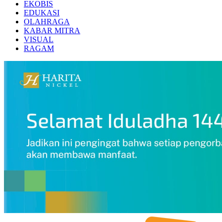
EKOBIS
EDUKASI
OLAHRAGA
KABAR MITRA
VISUAL
RAGAM