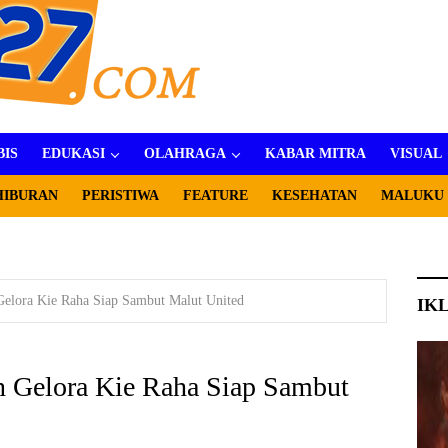
BIS
EDUKASI
OLAHRAGA
KABAR MITRA
VISUAL
HIBURAN
PERISTIWA
FEATURE
KESEHATAN
MALUKU
 Gelora Kie Raha Siap Sambut Malut United
IK
on Gelora Kie Raha Siap Sambut