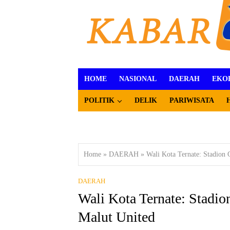
HOME
NASIONAL
DAERAH
EKO
POLITIK
DELIK
PARIWISATA
Home
»
DAERAH
»
Wali Kota Ternate: Stadion
DAERAH
Wali Kota Ternate: Stadi
Malut United