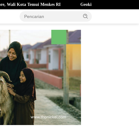
i Menkes RI
Geokimia Jadi Kunci Efisiensi Pertambangan Em