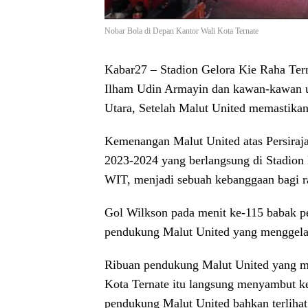
Nobar Bola di Depan Kantor Wali Kota Ternate
Kabar27
– Stadion Gelora Kie Raha Tern
Ilham Udin Armayin dan kawan-kawan un
Utara, Setelah Malut United memastikan
Kemenangan Malut United atas Persiraja
2023-2024 yang berlangsung di Stadion
WIT, menjadi sebuah kebanggaan bagi ra
Gol Wilkson pada menit ke-115 babak p
pendukung Malut United yang menggelar
Ribuan pendukung Malut United yang me
Kota Ternate itu langsung menyambut k
pendukung Malut United bahkan terliha