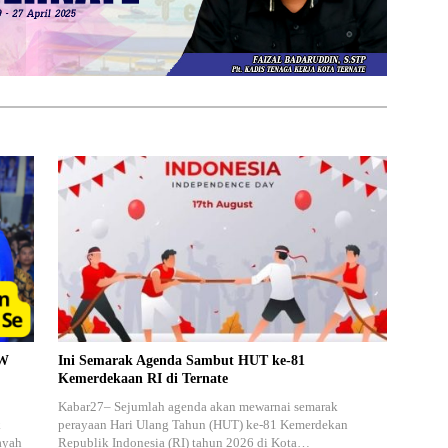
PW
Ini Semarak Agenda Sambut HUT ke-81
Kemerdekaan RI di Ternate
Kabar27– Sejumlah agenda akan mewarnai semarak
k
perayaan Hari Ulang Tahun (HUT) ke-81 Kemerdekan
ayah
Republik Indonesia (RI) tahun 2026 di Kota…