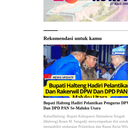
Rekomendasi untuk kamu
Bupati Halteng Hadiri Pelantikan Pengurus D
Dan DPD PAN Se-Maluku Utara
KabarHalteng- Bupati Kabupaten Halmahera Tengah
(Halteng) Ikram M. Sangadji menyempatkan diri untu
mengahdiri undangan Pelantikan dan Rapat Kerja Wil