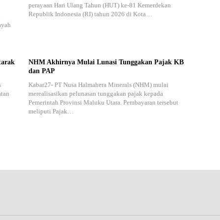
perayaan Hari Ulang Tahun (HUT) ke-81 Kemerdekan
Republik Indonesia (RI) tahun 2026 di Kota…
k
ayah
tarak
NHM Akhirnya Mulai Lunasi Tunggakan Pajak KB
dan PAP
s
Kabar27- PT Nusa Halmahera Minerals (NHM) mulai
atan
merealisasikan pelunasan tunggakan pajak kepada
Pemerintah Provinsi Maluku Utara. Pembayaran tersebut
meliputi Pajak…