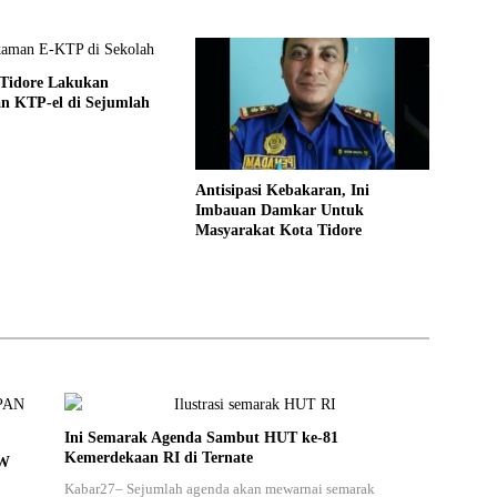
 Tidore Lakukan
n KTP-el di Sejumlah
Antisipasi Kebakaran, Ini
Imbauan Damkar Untuk
Masyarakat Kota Tidore
Ini Semarak Agenda Sambut HUT ke-81
Kemerdekaan RI di Ternate
PW
Kabar27– Sejumlah agenda akan mewarnai semarak