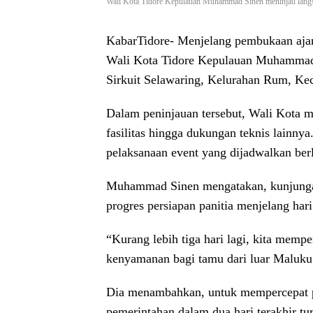
Wali Kota Tidore Kepulauan Muhammad Sinen meninjau langsu
KabarTidore-
Menjelang pembukaan ajan
Wali Kota Tidore Kepulauan Muhammad S
Sirkuit Selawaring, Kelurahan Rum, Kec
Dalam peninjauan tersebut, Wali Kota m
fasilitas hingga dukungan teknis lainny
pelaksanaan event yang dijadwalkan ber
Muhammad Sinen mengatakan, kunjungan
progres persiapan panitia menjelang har
“Kurang lebih tiga hari lagi, kita memp
kenyamanan bagi tamu dari luar Maluku
Dia menambahkan, untuk mempercepat pe
pemerintahan dalam dua hari terakhir t