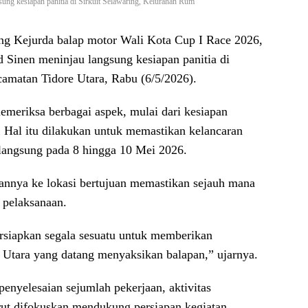
ng kesiapan panitia di Sirkuit Selawaring, Kelurahan Rum
g Kejurda balap motor Wali Kota Cup I Race 2026,
inen meninjau langsung kesiapan panitia di
amatan Tidore Utara, Rabu (6/5/2026).
emeriksa berbagai aspek, mulai dari kesiapan
a. Hal itu dilakukan untuk memastikan kelancaran
langsung pada 8 hingga 10 Mei 2026.
nya ke lokasi bertujuan memastikan sejauh mana
i pelaksanaan.
ersiapkan segala sesuatu untuk memberikan
 Utara yang datang menyaksikan balapan,” ujarnya.
nyelesaian sejumlah pekerjaan, aktivitas
urut difokuskan mendukung persiapan kegiatan