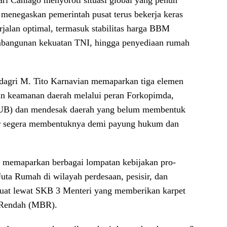
 Caniago menyoroti situasi global yang penuh
u menegaskan pemerintah pusat terus bekerja keras
rjalan optimal, termasuk stabilitas harga BBM
mbangunan kekuatan TNI, hingga penyediaan rumah
dagri M. Tito Karnavian memaparkan tiga elemen
 dan keamanan daerah melalui peran Forkopimda,
B) dan mendesak daerah yang belum membentuk
gar segera membentuknya demi payung hukum dan
t memaparkan berbagai lompatan kebijakan pro-
ta Rumah di wilayah perdesaan, pesisir, dan
erkuat lewat SKB 3 Menteri yang memberikan karpet
 Rendah (MBR).