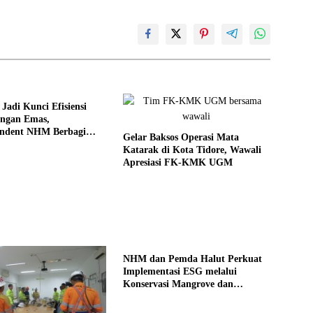
Jadi Kunci Efisiensi
ngan Emas,
endent NHM Berbagi
Gelar Baksos Operasi Mata
di Webinar MGEI-SC
Katarak di Kota Tidore, Wawali
Apresiasi FK-KMK UGM
NHM dan Pemda Halut Perkuat
Implementasi ESG melalui
Konservasi Mangrove dan
Pemberdayaan Masyarakat di
Kao