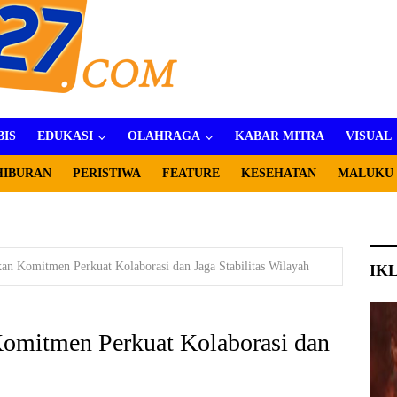
BIS
EDUKASI
OLAHRAGA
KABAR MITRA
VISUAL
HIBURAN
PERISTIWA
FEATURE
KESEHATAN
MALUKU
an Komitmen Perkuat Kolaborasi dan Jaga Stabilitas Wilayah
IK
Komitmen Perkuat Kolaborasi dan