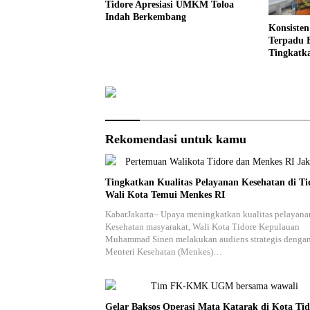
Tidore Apresiasi UMKM Toloa
Indah Berkembang
Konsiste
Terpadu
Tingkatk
Rekomendasi untuk kamu
Tingkatkan Kualitas Pelayanan Kesehatan di Ti
Wali Kota Temui Menkes RI
KabarJakarta– Upaya meningkatkan kualitas pelayana
Kesehatan masyarakat, Wali Kota Tidore Kepulauan
Muhammad Sinen melakukan audiens strategis denga
Menteri Kesehatan (Menkes)…
Gelar Baksos Operasi Mata Katarak di Kota Tid