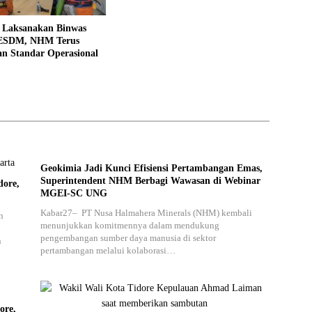
n Laksanakan Binwas
 ESDM, NHM Terus
an Standar Operasional
Geokimia Jadi Kunci Efisiensi Pertambangan Emas,
Superintendent NHM Berbagi Wawasan di Webinar
dore,
MGEI-SC UNG
Kabar27– PT Nusa Halmahera Minerals (NHM) kembali
n
menunjukkan komitmennya dalam mendukung
pengembangan sumber daya manusia di sektor
n
pertambangan melalui kolaborasi…
ore,