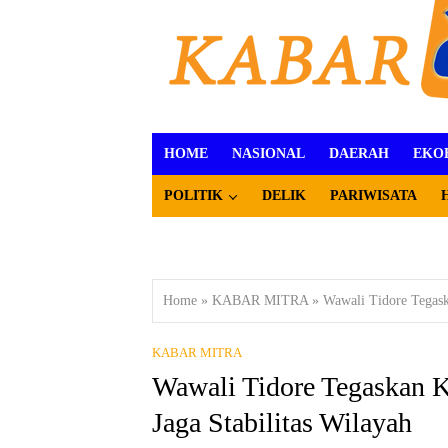
HOME
NASIONAL
DAERAH
EKO
POLITIK
DELIK
PARIWISATA
Home
»
KABAR MITRA
»
Wawali Tidore Tegask
KABAR MITRA
Wawali Tidore Tegaskan 
Jaga Stabilitas Wilayah